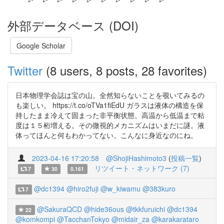
外部データベース (DOI)
Google Scholar
Twitter
(8 users, 8 posts, 28 favorites)
日本物理学会誌は宝の山。全然知らないことを覗いてみるの
も楽しい。 https://t.co/oTVa1fiEdU ガラスは液体の構造を保
持したまま冷えて固まった非平衡状態。高温から低温まで粘
度は１５桁増える。その微視的メカニズムはいまだに謎。液
体ってほんと何もわかってない。こんなに身近なのにね。
2023-04-16 17:20:58
@ShojiHashimoto3
(
投稿一覧
)
リツイート・ネットワーク (7)
7
30
0.161
@dc1394
@hiro2fuji
@w_kiwamu
@383kuro
7
@SakuraQCD
@hide36ous
@tkkfuruichi
@dc1394
22
@komkompi
@TacchanTokyo
@midair_za
@karakarataro