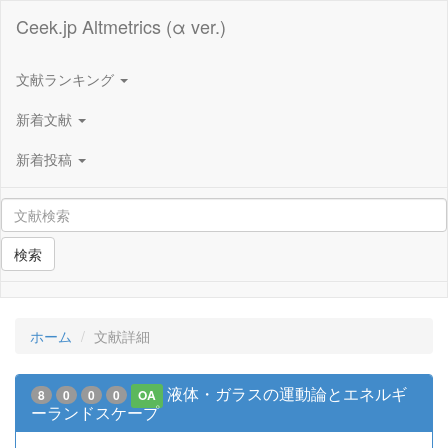
Ceek.jp Altmetrics (α ver.)
文献ランキング
新着文献
新着投稿
検索
ホーム
文献詳細
液体・ガラスの運動論とエネルギ
8
0
0
0
OA
ーランドスケープ