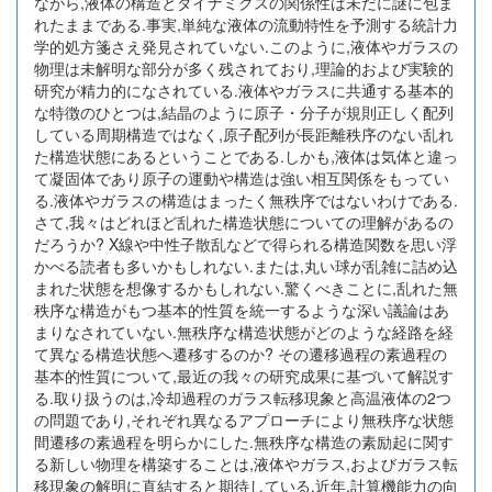
ながら,液体の構造とダイナミクスの関係性は未だに謎に包ま
れたままである.事実,単純な液体の流動特性を予測する統計力
学的処方箋さえ発見されていない.このように,液体やガラスの
物理は未解明な部分が多く残されており,理論的および実験的
研究が精力的になされている.液体やガラスに共通する基本的
な特徴のひとつは,結晶のように原子・分子が規則正しく配列
している周期構造ではなく,原子配列が長距離秩序のない乱れ
た構造状態にあるということである.しかも,液体は気体と違っ
て凝固体であり原子の運動や構造は強い相互関係をもってい
る.液体やガラスの構造はまったく無秩序ではないわけである.
さて,我々はどれほど乱れた構造状態についての理解があるの
だろうか? X線や中性子散乱などで得られる構造関数を思い浮
かべる読者も多いかもしれない.または,丸い球が乱雑に詰め込
まれた状態を想像するかもしれない.驚くべきことに,乱れた無
秩序な構造がもつ基本的性質を統一するような深い議論はあ
まりなされていない.無秩序な構造状態がどのような経路を経
て異なる構造状態へ遷移するのか? その遷移過程の素過程の
基本的性質について,最近の我々の研究成果に基づいて解説す
る.取り扱うのは,冷却過程のガラス転移現象と高温液体の2つ
の問題であり,それぞれ異なるアプローチにより無秩序な状態
間遷移の素過程を明らかにした.無秩序な構造の素励起に関す
る新しい物理を構築することは,液体やガラス,およびガラス転
移現象の解明に直結すると期待している.近年,計算機能力の向