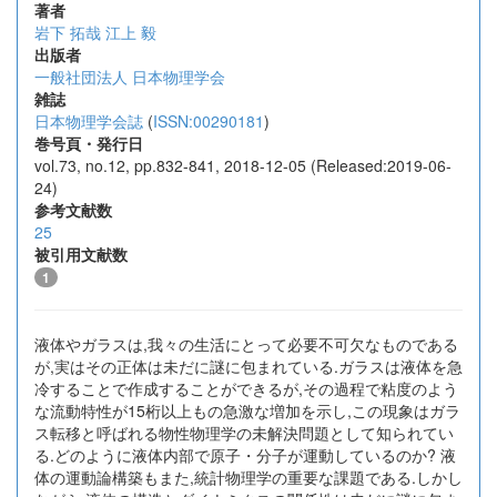
著者
岩下 拓哉
江上 毅
出版者
一般社団法人 日本物理学会
雑誌
日本物理学会誌
(
ISSN:00290181
)
巻号頁・発行日
vol.73, no.12, pp.832-841, 2018-12-05 (Released:2019-06-
24)
参考文献数
25
被引用文献数
1
液体やガラスは,我々の生活にとって必要不可欠なものである
が,実はその正体は未だに謎に包まれている.ガラスは液体を急
冷することで作成することができるが,その過程で粘度のよう
な流動特性が15桁以上もの急激な増加を示し,この現象はガラ
ス転移と呼ばれる物性物理学の未解決問題として知られてい
る.どのように液体内部で原子・分子が運動しているのか? 液
体の運動論構築もまた,統計物理学の重要な課題である.しかし