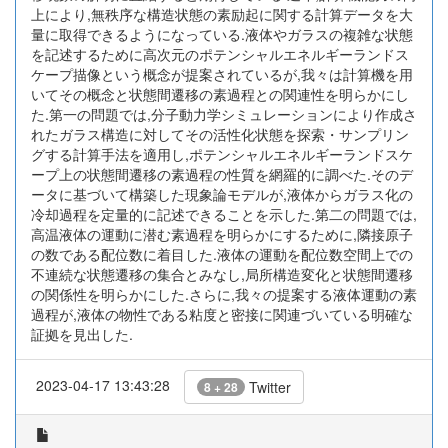
上により,無秩序な構造状態の素励起に関する計算データを大
量に取得できるようになっている.液体やガラスの複雑な状態
を記述するために高次元のポテンシャルエネルギーランドス
ケープ描像という概念が提案されているが,我々は計算機を用
いてその概念と状態間遷移の素過程との関連性を明らかにし
た.第一の問題では,分子動力学シミュレーションにより作成さ
れたガラス構造に対してその活性化状態を探索・サンプリン
グする計算手法を適用し,ポテンシャルエネルギーランドスケ
ープ上の状態間遷移の素過程の性質を網羅的に調べた.そのデ
ータに基づいて構築した現象論モデルが,液体からガラス化の
冷却過程を定量的に記述できることを示した.第二の問題では,
高温液体の運動に潜む素過程を明らかにするために,隣接原子
の数である配位数に着目した.液体の運動を配位数空間上での
不連続な状態遷移の集合とみなし,局所構造変化と状態間遷移
の関係性を明らかにした.さらに,我々の提案する液体運動の素
過程が,液体の物性である粘度と密接に関連づいている明確な
証拠を見出した.
2023-04-17 13:43:28
Twitter
8 + 28