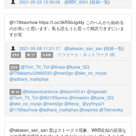
2021-05-22 15:36:08
@BBY_0001
(
投稿一覧
)
@1789aorhow https://t.co/3kRS0Jgddy このへんから始める
のが良いと思います。私も読もうと思って精読できずにいま
すが笑
2021-05-08 11:21:17
@takasan_san_san
(
投稿一覧
)
リツイート・ネットワーク (8)
8
17
0.456
@Tom_Tit_Tot
@ifuiaa
@kyow_QQ
8
@TNakamu33866333
@neet2go
@ake_no_myojo
@adhara_mathphys
@biasandvariance
@kiyomi3141
@rigarash
15
@Tom_Tit_Tot
@I6215Syoma
@mosaico
@kyow_QQ
@ake_no_myojo
@neet2go
@liteca_
@yyhhyy21
@1789aorhow
@adhara_mathphys
@ceptree
@Teknecika
@takasan_san_san 昔はストークス現象、WKB近似の拡張な