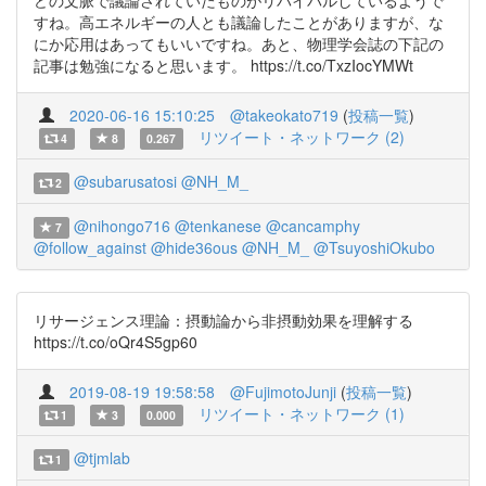
どの文脈で議論されていたものがリバイバルしているようで
すね。高エネルギーの人とも議論したことがありますが、な
にか応用はあってもいいですね。あと、物理学会誌の下記の
記事は勉強になると思います。 https://t.co/TxzIocYMWt
2020-06-16 15:10:25
@takeokato719
(
投稿一覧
)
リツイート・ネットワーク (2)
4
8
0.267
@subarusatosi
@NH_M_
2
@nihongo716
@tenkanese
@cancamphy
7
@follow_against
@hide36ous
@NH_M_
@TsuyoshiOkubo
リサージェンス理論：摂動論から非摂動効果を理解する
https://t.co/oQr4S5gp60
2019-08-19 19:58:58
@FujimotoJunji
(
投稿一覧
)
リツイート・ネットワーク (1)
1
3
0.000
@tjmlab
1