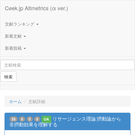
Ceek.jp Altmetrics (α ver.)
文献ランキング
新着文献
新着投稿
検索
ホーム
文献詳細
リサージェンス理論:摂動論から
35
0
0
0
OA
非摂動効果を理解する