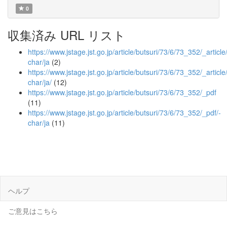
0
収集済み URL リスト
https://www.jstage.jst.go.jp/article/butsuri/73/6/73_352/_article
char/ja
(2)
https://www.jstage.jst.go.jp/article/butsuri/73/6/73_352/_article
char/ja/
(12)
https://www.jstage.jst.go.jp/article/butsuri/73/6/73_352/_pdf
(11)
https://www.jstage.jst.go.jp/article/butsuri/73/6/73_352/_pdf/-
char/ja
(11)
ヘルプ
ご意見はこちら