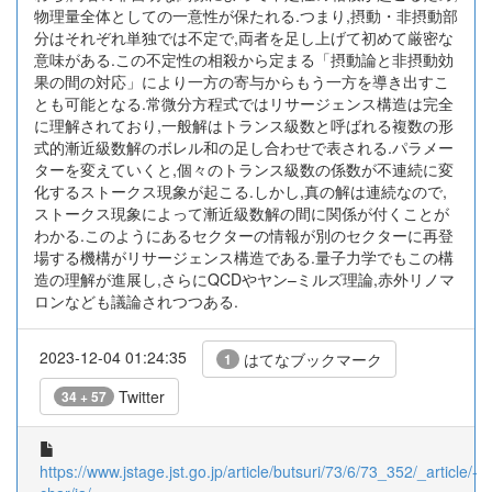
物理量全体としての一意性が保たれる.つまり,摂動・非摂動部
分はそれぞれ単独では不定で,両者を足し上げて初めて厳密な
意味がある.この不定性の相殺から定まる「摂動論と非摂動効
果の間の対応」により一方の寄与からもう一方を導き出すこ
とも可能となる.常微分方程式ではリサージェンス構造は完全
に理解されており,一般解はトランス級数と呼ばれる複数の形
式的漸近級数解のボレル和の足し合わせで表される.パラメー
ターを変えていくと,個々のトランス級数の係数が不連続に変
化するストークス現象が起こる.しかし,真の解は連続なので,
ストークス現象によって漸近級数解の間に関係が付くことが
わかる.このようにあるセクターの情報が別のセクターに再登
場する機構がリサージェンス構造である.量子力学でもこの構
造の理解が進展し,さらにQCDやヤン–ミルズ理論,赤外リノマ
ロンなども議論されつつある.
2023-12-04 01:24:35
はてなブックマーク
1
Twitter
34 + 57
https://www.jstage.jst.go.jp/article/butsuri/73/6/73_352/_article/-