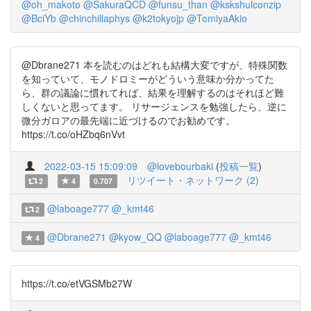
@oh_makoto
@SakuraQCD
@funsu_than
@kskshulconzip
@BciYb
@chinchillaphys
@k2tokyojp
@TomiyaAkio
@Dbrane271 本を読むのはどれも結構大変ですが、特殊関数
を知っていて、モノドロミーがどういう意味か分かってた
ら、群の議論に慣れてれば、結果を理解するのはそれほど難
しくないと思ってます。 リサージェンスを勉強したら、逆に
微分ガロアの最先端に近づけるのでお勧めです。
https://t.co/oHZbq6nVvt
2022-03-15 15:09:09
@lovebourbaki
(
投稿一覧
)
リツイート・ネットワーク (2)
2
4
0.707
@laboage777
@_kmt46
2
@Dbrane271
@kyow_QQ
@laboage777
@_kmt46
4
https://t.co/etVGSMb27W