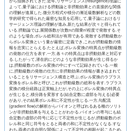
から指摘されてきた.近年,リサージェンス(resurgence)理論に
よって,量子論における摂動論と非摂動効果との直接的な関係
の理解が進展した.微分方程式や積分の漸近級数解析などの数
学的研究で得られた厳密な知見を応用して,量子論におけるリ
サージェンス理論の理解が進み,新たな結果が次々と得られて
いる.摂動論では,展開係数が次数nの階乗n!程度で発散する.そ
のような場合,ボレル総和法が有用である.発散する摂動級数か
らボレル変換という量が厳密に定義でき,これが摂動級数の情
報を忠実にとらえる.たとえば,ボレル変換の特異点が摂動級数
の発散の仕方を表す.一方,各々の特異点は非摂動効果と対応す
る.したがって,潜在的にどのような非摂動効果が生じ得るか
は,摂動級数のボレル変換の中にすべて記録されている.一般
に,摂動級数の発散の仕方に非摂動効果の情報が書き込まれて
いることをリサージェンス構造と呼ぶ.ボレル変換のラプラス
変換をボレル和と呼び,これが摂動級数の総和を表す.ラプラス
変換の積分経路は正実軸上だが,その上にボレル変換の特異点
が生じると,積分路を変形する(結合定数に虚部を与える)必要
があり,その結果ボレル和に不定性が生じる.一方,勾配流
(gradient flow)の解析からバイオンと呼ばれるある種のソリト
ンが非摂動効果を与えることがわかる.バイオンの寄与にも結
合定数の虚部の符号に応じて不定性が生じるが,摂動級数のボ
レル和と同じ符号をとると両者の和に不定性がなくなる.すな
わち,両者の非自明な関係によって不定性の相殺が起こるため,