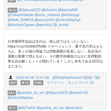
@SakuraQCD
@shishirii
@AsteriaNW
12
@TakashiSasaki
@oreo_relativity
@k2tokyojp
@Seiki_KOMIYA
@panuchi33
@chinchillaphys
@KentaroOgawa
@wan4fu2
@_kmt46
日本物理学会誌は宝の山。積ん読ではもったいない。
https://t.co/Vz0b8OR4Ab リサージェンス。量子色力学はもち
ろん、多くの場の理論では摂動展開が収束しない。高次項の
係数が階乗で増えるせい。その数学的構造のなかに非摂動効
果を読み解くヒントが隠れている？ しかし本丸であるQCDは
まだまだ。
2023-04-08 12:41:56
@ShojiHashimoto3
(
投稿一覧
)
リツイート・ネットワーク (4)
4
12
0.452
@particle_ph_tan
@SakuraQCD
@adx50150
4
@chinchillaphys
@AZTw33t
@particle_ph_tan
@wan4fu2
11