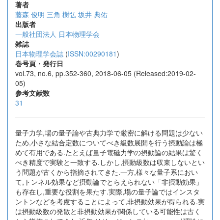
著者
藤森 俊明
三角 樹弘
坂井 典佑
出版者
一般社団法人 日本物理学会
雑誌
日本物理学会誌
(
ISSN:00290181
)
巻号頁・発行日
vol.73, no.6, pp.352-360, 2018-06-05 (Released:2019-02-
05)
参考文献数
31
量子力学,場の量子論や古典力学で厳密に解ける問題は少ない
ため,小さな結合定数についてべき級数展開を行う摂動論は極
めて有用である.たとえば量子電磁力学の摂動論の結果は驚く
べき精度で実験と一致する.しかし,摂動級数は収束しないとい
う問題が古くから指摘されてきた.一方,様々な量子系におい
て,トンネル効果など摂動論でとらえられない「非摂動効果」
も存在し,重要な役割を果たす.実際,場の量子論ではインスタ
ントンなどを考慮することによって,非摂動効果が得られる.実
は摂動級数の発散と非摂動効果が関係している可能性は古く