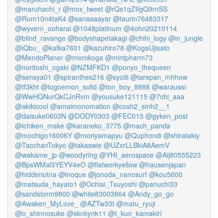
@maruhachi_r
@mox_tweet
@rQs1qZIIgQ9rnSS
@Rum10n4taK4
@sanasaayar
@taurin76483317
@wyvern_ooharai
@1048platinum
@4ohn20210114
@blind_ravange
@bodyshapetakagi
@chihi_logy
@in_jungle
@iQbu_
@kafka7601
@kazuhiro78
@KogaUjisato
@MendoPlaner
@merokoga
@mintpharm73
@noritoshi_ogaki
@NZMFKD1
@ponyo_thequeen
@sensya01
@spiranthes216
@syoiti
@tarepan_mhhow
@tf3kht
@togoemon_solid
@ton_boy_8888
@waraussi
@WwHQNurQkCJnRvm
@yousuke121115
@7chi_aaa
@akikicool
@amaimonomation
@cosh2_sinh2__1
@daisuke0603N
@DODY0303
@FEC015
@gyken_post
@ichiken_make
@karaneko_3775
@mach_panda
@mochigo16006Y
@moriyamapyu
@Quphondi
@shiratakiy
@TacchanTokyo
@takaswie
@UZxrLLBkiA8AemV
@wakame_jp
@woodyring
@YHI_aerospace
@Aij80555223
@BpsWMal3YEYV4eO
@flatworkyellow
@hausenjapan
@hiddenotna
@inoque
@jonoda_nanosurf
@kou5600
@matsuda_hayato1
@Ochiai_Tsuyoshi
@panuchi33
@sandstorm9800
@white83003864
@Andy_go_go
@Awaken_MyLove_
@AZTw33t
@matu_ryuji
@o_shinnosuke
@sknkynk11
@t_kun_kamakiri