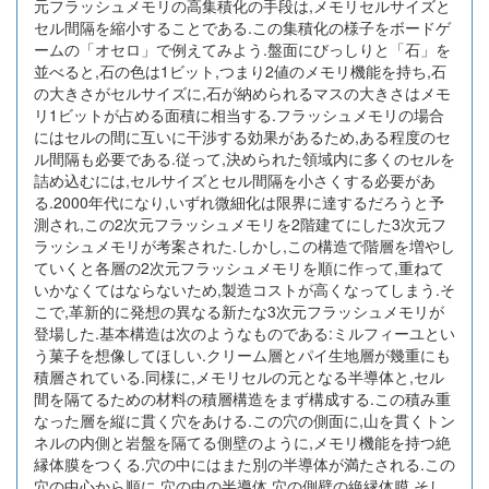
元フラッシュメモリの高集積化の手段は,メモリセルサイズと
セル間隔を縮小することである.この集積化の様子をボードゲ
ームの「オセロ」で例えてみよう.盤面にびっしりと「石」を
並べると,石の色は1ビット,つまり2値のメモリ機能を持ち,石
の大きさがセルサイズに,石が納められるマスの大きさはメモ
リ1ビットが占める面積に相当する.フラッシュメモリの場合
にはセルの間に互いに干渉する効果があるため,ある程度のセ
ル間隔も必要である.従って,決められた領域内に多くのセルを
詰め込むには,セルサイズとセル間隔を小さくする必要があ
る.2000年代になり,いずれ微細化は限界に達するだろうと予
測され,この2次元フラッシュメモリを2階建てにした3次元フ
ラッシュメモリが考案された.しかし,この構造で階層を増やし
ていくと各層の2次元フラッシュメモリを順に作って,重ねて
いかなくてはならないため,製造コストが高くなってしまう.そ
こで,革新的に発想の異なる新たな3次元フラッシュメモリが
登場した.基本構造は次のようなものである:ミルフィーユとい
う菓子を想像してほしい.クリーム層とパイ生地層が幾重にも
積層されている.同様に,メモリセルの元となる半導体と,セル
間を隔てるための材料の積層構造をまず構成する.この積み重
なった層を縦に貫く穴をあける.この穴の側面に,山を貫くトン
ネルの内側と岩盤を隔てる側壁のように,メモリ機能を持つ絶
縁体膜をつくる.穴の中にはまた別の半導体が満たされる.この
穴の中心から順に,穴の中の半導体,穴の側壁の絶縁体膜,そし