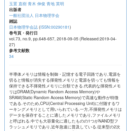
玉置 直樹
青木 伸俊
青地 英明
出版者
一般社団法人 日本物理学会
雑誌
日本物理学会誌
(
ISSN:00290181
)
巻号頁・発行日
vol.73, no.9, pp.648-657, 2018-09-05 (Released:2019-04-
27)
参考文献数
34
半導体メモリは情報を制御・記憶する電子回路であり,電源を
切ると情報が消失する揮発性メモリと電源を切っても情報を
保持できる不揮発性メモリに分類できる.代表的な揮発性メモ
リはDRAM(Dynamic Random Access Memory)や
SRAM(Static Random Access Memory)で高速な動作が特徴
である.そのため,CPU(Central Processing Unit)に付随するワ
ーキングメモリとして用いられている.一方,不揮発性メモリは
データを保存することに適したメモリであり,ファイルメモリ
と呼ばれる.中でも大容量化に適したものの1つがNAND型フ
ラッシュメモリであり,近年急速に普及している.従来型の2次