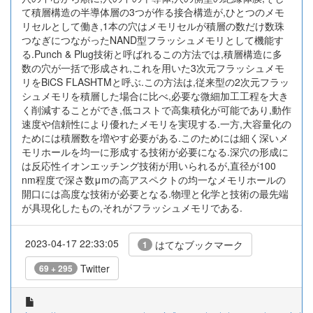
て積層構造の半導体層の3つが作る接合構造が,ひとつのメモ
リセルとして働き,1本の穴はメモリセルが積層の数だけ数珠
つなぎにつながったNAND型フラッシュメモリとして機能す
る.Punch & Plug技術と呼ばれるこの方法では,積層構造に多
数の穴が一括で形成され,これを用いた3次元フラッシュメモ
リをBiCS FLASHTMと呼ぶ.この方法は,従来型の2次元フラッ
シュメモリを積層した場合に比べ,必要な微細加工工程を大き
く削減することができ,低コストで高集積化が可能であり,動作
速度や信頼性により優れたメモリを実現する.一方,大容量化の
ためには積層数を増やす必要がある.このためには細く深いメ
モリホールを均一に形成する技術が必要になる.深穴の形成に
は反応性イオンエッチング技術が用いられるが,直径が100
nm程度で深さ数μmの高アスペクトの均一なメモリホールの
開口には高度な技術が必要となる.物理と化学と技術の最先端
が具現化したもの,それがフラッシュメモリである.
2023-04-17 22:33:05
はてなブックマーク
1
Twitter
69 + 295