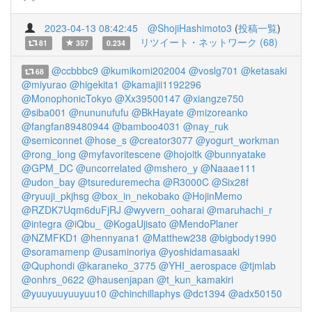
2023-04-13 08:42:45
@ShojiHashimoto3
(
投稿一覧
)
リツイート・ネットワーク (68)
81
357
0.234
@ccbbbc9
@kumikomi202004
@voslg701
@ketasaki
68
@miyurao
@higekita1
@kamajii1192296
@MonophonicTokyo
@Xx39500147
@xiangze750
@siba001
@nununufufu
@BkHayate
@mizoreanko
@fangfan89480944
@bamboo4031
@nay_ruk
@semiconnet
@hose_s
@creator3077
@yogurt_workman
@rong_long
@myfavoritescene
@hojoitk
@bunnyatake
@GPM_DC
@uncorrelated
@mshero_y
@Naaae111
@udon_bay
@tsureduremecha
@R3000C
@Six28f
@ryuuji_pkjhsg
@box_in_nekobako
@HojinMemo
@RZDK7Uqm6duFjRJ
@wyvern_ooharai
@maruhachi_r
@integra
@iQbu_
@KogaUjisato
@MendoPlaner
@NZMFKD1
@hennyana1
@Matthew238
@bigbody1990
@soramamenp
@usaminoriya
@yoshidamasaaki
@Quphondi
@karaneko_3775
@YHI_aerospace
@tjmlab
@onhrs_0622
@hausenjapan
@t_kun_kamakiri
@yuuyuuyuuyuu10
@chinchillaphys
@dc1394
@adx50150