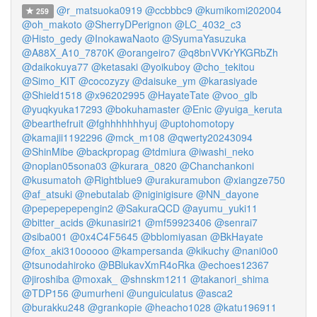
@r_matsuoka0919
@ccbbbc9
@kumikomi202004
259
@oh_makoto
@SherryDPerignon
@LC_4032_c3
@Histo_gedy
@InokawaNaoto
@SyumaYasuzuka
@A88X_A10_7870K
@orangeiro7
@q8bnVVKrYKGRbZh
@daikokuya77
@ketasaki
@yoikuboy
@cho_tekitou
@Simo_KIT
@cocozyzy
@daisuke_ym
@karasiyade
@Shield1518
@x96202995
@HayateTate
@voo_glb
@yuqkyuka17293
@bokuhamaster
@Enic
@yuiga_keruta
@bearthefruit
@fghhhhhhhyuj
@uptohomotopy
@kamajii1192296
@mck_m108
@qwerty20243094
@ShinMibe
@backpropag
@tdmiura
@iwashi_neko
@noplan05sona03
@kurara_0820
@Chanchankoni
@kusumatoh
@Rightblue9
@urakuramubon
@xiangze750
@af_atsuki
@nebutalab
@niginigisure
@NN_dayone
@pepepepepengin2
@SakuraQCD
@ayumu_yuki11
@bitter_acids
@kunasiri21
@mf59923406
@senrai7
@siba001
@0x4C4F5645
@bblomiyasan
@BkHayate
@fox_aki310ooooo
@kampersanda
@kikuchy
@nani0o0
@tsunodahiroko
@BBlukavXmR4oRka
@echoes12367
@jiroshiba
@moxak_
@shnskm1211
@takanori_shima
@TDP156
@umurheni
@unguiculatus
@asca2
@burakku248
@grankopie
@heacho1028
@katu196911