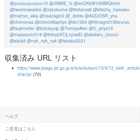
@yuuyuuyuuyuu10
@JINME_fx
@soOKkW16MMQtmel
@tweetnakasho
@zsirokuma
@8eitaros8
@kitschy_hassaku
@matryo_sika
@na4zagin3
@_dstda
@AQUOSR_ynu
@chimonaa
@chinchillaphys
@dc1394
@Himagn01Maruryo
@tsujimotter
@k2tokyojp
@TomiyaAkio
@U_phys18
@masazumi318
@84hy0XTjLxyxwEI
@akidaru_UxoxU
@alplait
@nyk_nyk_nyk
@takaku2021
収集済み URL リスト
https://www.jstage.jst.go.jp/article/butsuri/73/9/73_648/_article
char/ja/
(70)
ヘルプ
ご意見はこちら