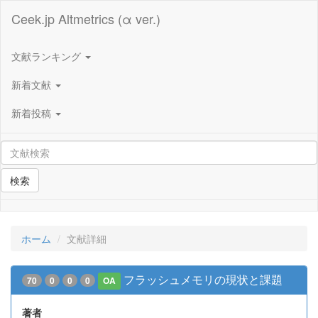
Ceek.jp Altmetrics (α ver.)
文献ランキング
新着文献
新着投稿
検索
ホーム
文献詳細
フラッシュメモリの現状と課題
70
0
0
0
OA
著者