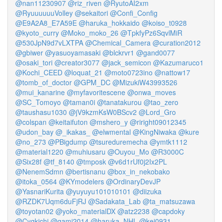
@nan11230907
@riz_riven
@RyutoAI2xm
@RyuuuuuuVolley
@sekaitori
@Confi_Config
@E9A2A8_E7A59E
@haruka_hokkaido
@koiso_t0928
@kyoto_curry
@Moko_moko_26
@TpkfyPz6SqvlMiR
@530JpN9d7vLXTPA
@Chemical_Camera
@curation2012
@gbiwer
@yasuoyamasaki
@blckrvr1
@gand0077
@osaki_tori
@creator3077
@jack_semicon
@Kazumaruco1
@Kochi_CEED
@loquat_21
@moto0723ino
@nattow17
@tomb_of_doctor
@GPM_DC
@MizukiW43993526
@mui_kanarine
@myfavoritescene
@onwa_moves
@SC_Tomoyo
@taman0i
@tanatakurou
@tao_zero
@taushasu1030
@jV9kzmKsW0BScv2
@Lord_Gro
@colspan
@keitaifuton
@mshero_y
@riright09012345
@udon_bay
@_ikakas_
@elwmental
@KingNiwaka
@kure
@no_273
@PBigdump
@tsureduremecha
@ymtk1112
@material1220
@muhiusaru
@Ouyou_Mo
@R3000C
@Six28f
@tf_8140
@tmposk
@v6d1rUf0j2Ix2PL
@NenemSdmn
@bertisnanu
@box_in_nekobako
@itoka_0564
@KYmodelers
@OrdinaryDevJP
@YasnariKurita
@yuyuyu101010101
@diizuka
@RZDK7Uqm6duFjRJ
@Sadakata_Lab
@ta_matsuzawa
@toyotan02
@yoko_materialDX
@atz2238
@capdoky
@Cygkichi
@gami2014
@haruka_NHL
@kei0931