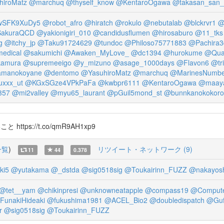
hiroMatz
@marchuq
@thyself_know
@KentaroOgawa
@takasan_san_
wSFK9XuDy5
@robot_afro
@hiratch
@rokulo
@nebutalab
@blckrvr1
@
akuraQCD
@yakionigiri_010
@candidusflumen
@hirosaburo
@11_tks
g
@itchy_jp
@Taku91724629
@tundoc
@Philoso75771883
@Pachira3
edical
@sakumichi
@Awaken_MyLove_
@dc1394
@hurokume
@Qua
kamura
@supremeeigo
@y_mizuno
@asage_1000days
@Flavon6
@tr
manokoyane
@dentomo
@YasuhiroMatz
@marchuq
@MarinesNumbe
xxx_ut
@KGxSGze4VPkPaFa
@kwbpr6111
@KentaroOgawa
@maay
357
@mi2valley
@myu65_laurant
@pGuil5mond_st
@bunnkanokokoro
ttps://t.co/qmR9AH1xp9
一覧
)
リツイート・ネットワーク (9)
11
44
0.378
ki5
@yutakama
@_dstda
@sig0518sig
@Toukairinn_FUZZ
@nakayosh
@tet__yam
@chikinpresi
@unknowneatapple
@compass19
@Comput
FunakiHideaki
@fukushima1981
@ACEL_Bio2
@doubledispatch
@Guf
r
@sig0518sig
@Toukairinn_FUZZ