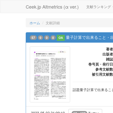
Ceek.jp Altmetrics (α ver.)
文献ランキング
ホーム
文献詳細
量子計算で出来ること・
57
0
0
0
OA
著者
出版者
雑誌
巻号頁・発行日
参考文献数
被引用文献数
話題量子計算で出来るこ
2023-05-02 21:09:10