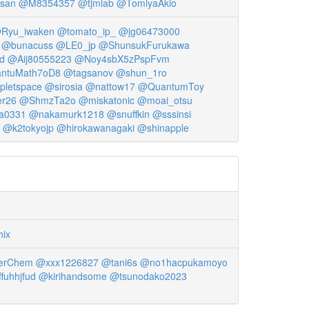
san
@M8354357
@tjmlab
@TomiyaAkio
Ryu_iwaken
@tomato_ip_
@jg06473000
@bunacuss
@LE0_jp
@ShunsukFurukawa
d
@Aij80555223
@Noy4sbX5zPspFvm
ntuMath7oD8
@tagsanov
@shun_1ro
ipletspace
@sirosia
@nattow17
@QuantumToy
r26
@ShmzTa2o
@miskatonic
@moai_otsu
a0331
@nakamurk1218
@snuffkin
@sssinsi
@k2tokyojp
@hirokawanagaki
@shinapple
ix
erChem
@xxx1226827
@tani6s
@no1hacpukamoyo
fuhhjfud
@kirihandsome
@tsunodako2023