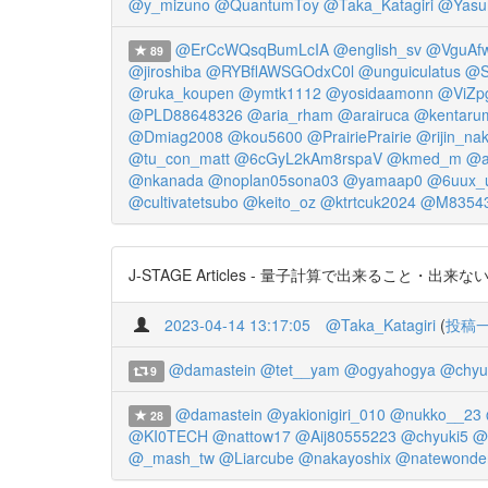
@y_mizuno
@QuantumToy
@Taka_Katagiri
@Yasu
@ErCcWQsqBumLcIA
@english_sv
@VguAf
89
@jiroshiba
@RYBflAWSGOdxC0l
@unguiculatus
@S
@ruka_koupen
@ymtk1112
@yosidaamonn
@ViZp
@PLD88648326
@aria_rham
@arairuca
@kentarum
@Dmiag2008
@kou5600
@PrairiePrairie
@rijin_na
@tu_con_matt
@6cGyL2kAm8rspaV
@kmed_m
@a
@nkanada
@noplan05sona03
@yamaap0
@6uux_u
@cultivatetsubo
@keito_oz
@ktrtcuk2024
@M8354
J-STAGE Articles - 量子計算で出来ること・出来ないこと h
2023-04-14 13:17:05
@Taka_Katagiri
(
投稿
@damastein
@tet__yam
@ogyahogya
@chyu
9
@damastein
@yakionigiri_010
@nukko__23
28
@KI0TECH
@nattow17
@Aij80555223
@chyuki5
@
@_mash_tw
@Liarcube
@nakayoshix
@natewonde