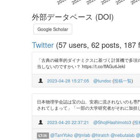
外部データベース (DOI)
Google Scholar
Twitter
(57 users, 62 posts, 187 f
「古典の確率的ダイナミクスに基づく計算機で多項式時間
当しないのですかい？ https://t.co/ffAGu6JekI
2023-04-28 15:27:05
@tundoc
(
投稿一覧
)
日本物理学会誌は宝の山。安易に流されないのも専門家の役
されてしまって」「一部の大学研究者がそれに加担
2023-04-20 22:37:21
@ShojiHashimoto3
(
投
@TaniYoko
@tjmlab
@hiratch
@nebutalab
@
26