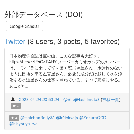
外部データベース (DOI)
Google Scholar
Twitter
(3 users, 3 posts, 5 favorites)
日本物理学会誌は宝の山。こんな記事も大好き。
https://t.co/zNEsG4PAHY スーパーカミオカンデのメンバー
は、ゴンドラに乗って壁を磨く窓拭き屋さん、水漏れのない
ように目地を塗る左官屋さん、必要な成分だけ残して水を浄
化する水道屋さんの仕事を兼ねている。すべて完璧にやる。
あこがれ。
2023-04-24 20:53:24
@ShojiHashimoto3
(
投稿一覧
)
6
@HatchanBatty33
@k2tokyojp
@SakuraQCD
4
@kikyouya_wa