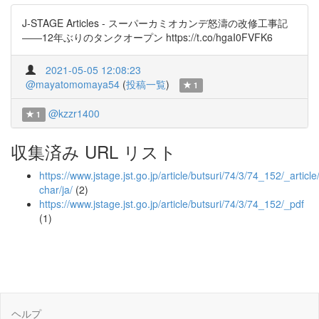
J-STAGE Articles - スーパーカミオカンデ怒濤の改修工事記
――12年ぶりのタンクオープン https://t.co/hgaI0FVFK6
2021-05-05 12:08:23
@mayatomomaya54
(
投稿一覧
)
1
@kzzr1400
1
収集済み URL リスト
https://www.jstage.jst.go.jp/article/butsuri/74/3/74_152/_article
char/ja/
(2)
https://www.jstage.jst.go.jp/article/butsuri/74/3/74_152/_pdf
(1)
ヘルプ