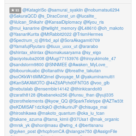
@KatagiriSo
@samurai_syakiin
@nobumatsu6294
93
@SakuraQCD
@s_DiracConst_un
@lucalite_
@Vulcan_Shikahr
@KansaiDiplomacy
@Kyou_ris
@mui_kanarine
@twilight_memory
@L48610
@oh_makoto
@YasnariKurita
@MtRabbit2022
@TrismHermes
@Spectrum_cj
@frbd_apl
@SoraAkagami0709
@YamafujiRyutaro
@6uux_uxxx_ut
@ararabo
@shintax_shintax
@komakusaryama
@sy_eigo
@aoiyotsuba2008
@Mugi77153976
@hiroyukimote_47
@sandstorm9800
@SNNMEE
@Awaken_MyLove_
@bibourokuabc
@oltanathiv
@breathe_takutan
@soOKkW16MMQtmel
@voyage_M
@yakuminamuiti1
@KanSAKAMOTO
@44Z6APchd0FNTG5
@voo_glb
@nebutalab
@ensemble14142
@ithinkicandoit0
@zarath8128
@babaneko256
@funsu_than
@yuji335
@zerothelements
@kyow_QQ
@SparkTeletype
@AZTw33t
@eKDMlSAF1dzXqkO
@chikurinJP
@chisuga_mai
@hiroshikawa
@makoto_quantum
@oka_iu_tcan
@takane_azuma
@tama_kimii
@37Usa1
@mak_organic
@mrsk_yk
@shonijimasu
@wtng_4
@bertisnanu
@gyken_post
@rhcpfromCA
@xiangze750
@AssignFile