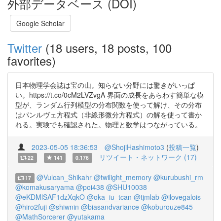
外部データベース (DOI)
Google Scholar
Twitter
(18 users, 18 posts, 100
favorites)
日本物理学会誌は宝の山。知らない分野には驚きがいっぱ
い。https://t.co/0cM2LVZvgA 界面の成長をあらわす簡単な模
型が、ランダム行列模型の分布関数を使って解け、その分布
はパンルヴェ方程式（非線形微分方程式）の解を使って書か
れる。実験でも確認された。物理と数学はつながっている。
2023-05-05 18:36:53
@ShojiHashimoto3
(
投稿一覧
)
リツイート・ネットワーク (17)
22
141
0.176
@Vulcan_Shikahr
@twilight_memory
@kurubushi_rm
17
@komakusaryama
@poi438
@SHU10038
@eKDMlSAF1dzXqkO
@oka_iu_tcan
@tjmlab
@ilovegalois
@hiro2fuji
@shiwnin
@biasandvariance
@koburouze845
@MathSorcerer
@yutakama