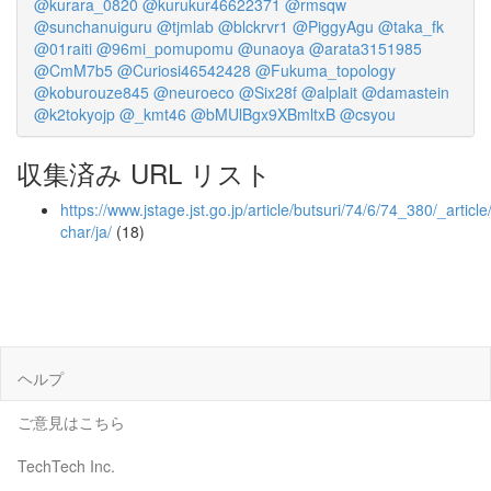
@kurara_0820
@kurukur46622371
@rmsqw
@sunchanuiguru
@tjmlab
@blckrvr1
@PiggyAgu
@taka_fk
@01raiti
@96mi_pomupomu
@unaoya
@arata3151985
@CmM7b5
@Curiosi46542428
@Fukuma_topology
@koburouze845
@neuroeco
@Six28f
@alplait
@damastein
@k2tokyojp
@_kmt46
@bMUlBgx9XBmltxB
@csyou
収集済み URL リスト
https://www.jstage.jst.go.jp/article/butsuri/74/6/74_380/_article
char/ja/
(18)
ヘルプ
ご意見はこちら
TechTech Inc.