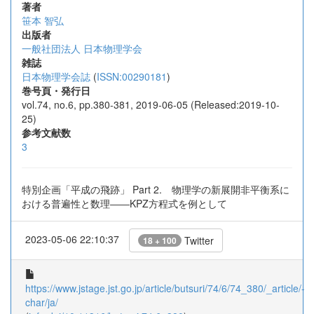
著者
笹本 智弘
出版者
一般社団法人 日本物理学会
雑誌
日本物理学会誌
(
ISSN:00290181
)
巻号頁・発行日
vol.74, no.6, pp.380-381, 2019-06-05 (Released:2019-10-
25)
参考文献数
3
特別企画「平成の飛跡」 Part 2. 物理学の新展開非平衡系に
おける普遍性と数理――KPZ方程式を例として
2023-05-06 22:10:37
Twitter
18 + 100
https://www.jstage.jst.go.jp/article/butsuri/74/6/74_380/_article/-
char/ja/