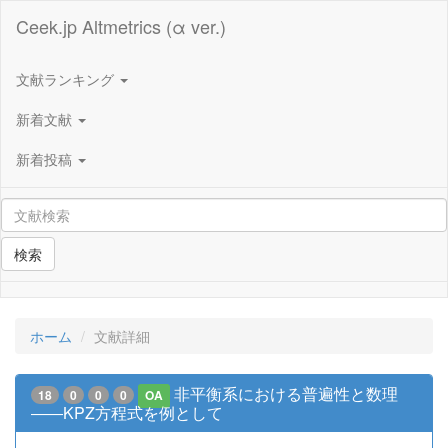
Ceek.jp Altmetrics (α ver.)
文献ランキング
新着文献
新着投稿
検索
ホーム
文献詳細
非平衡系における普遍性と数理
18
0
0
0
OA
――KPZ方程式を例として