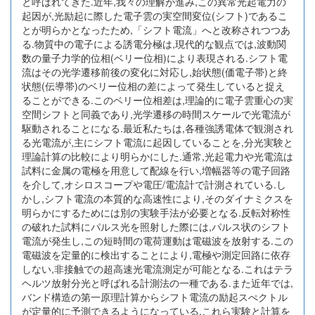
と呼ばれてきた.近年,我々の理解が進み,この異常光起電力の
起因が,光励起に際した電子雲の実空間変位(シフト)であるこ
とが明らかとなったため,「シフト電流」へと改称されつつあ
る.物質中の電子による誘電分極は,現代的な観点では,波動関
数の量子力学的位相(ベリー位相)により表現される.シフト電
流はその光学遷移前後の変化に対応し,始状態(価電子帯)と終
状態(伝導帯)のベリー位相の差によって発生していると捉え
ることができる.このベリー位相差は,理論的に電子雲重心の実
空間シフトと同義であり,光学遷移の時間スケールで光電流が
駆動されることになる.最近私たちは,各種強誘電体で観測され
る光電流が,主にシフト電流に起因していることを,分光実験と
理論計算の比較により明らかにした.通常,光起電力や光電流は
試料に金属の電極を用意して配線を行い,増幅器等の電子回路
を介して,オシロスコープや電圧/電流計で計測されている.し
かし,シフト電流の本質的な高速性により,そのダイナミクスを
明らかにするためには別の実験手法が必要となる.反転対称性
の破れた試料にパルス光を照射した際には,パルス状のシフト
電流が発生し,この短時間の電荷運動は電磁波を放射する.この
電磁波を定量的に検出することにより,電極や測定回路に依存
しない,非接触での超高速光電流測定が可能となる.これはテラ
ヘルツ放射分光と呼ばれる計測法の一種である.また近年では,
バンド構造の第一原理計算からシフト電流の励起スぺクトル
が定量的に予測できるようになっている.これら実験と計算を