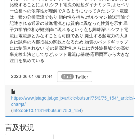
比較することにより,シフト電流の励起ダイナミクス,またベリ
ー位相への依存性が理解できるようになってきた.シフト電流
は一種の分極電流であり,指向性を持ち,ボルツマン輸送理論で
記述される通常の散逸電流とは質的に異なった性質を示す.量
子力学的位相が観測値に現れるという点も興味深い.シフト電
流は電流源とみなすことも可能であり,発生する起電力の大き
さは試料の内部抵抗の関数となるため,物質のバンドギャップ
には制限されない.その超高速性,さらには赤外波長域での高効
率光検出法としてなど,シフト電流は基礎/応用両面から大きな
注目を集めている.
2023-06-01 09:31:44
Twitter
2 + 4
https://www.jstage.jst.go.jp/article/butsuri/75/3/75_154/_article/-
char/ja/
(
info:doi/10.11316/butsuri.75.3_154
)
言及状況