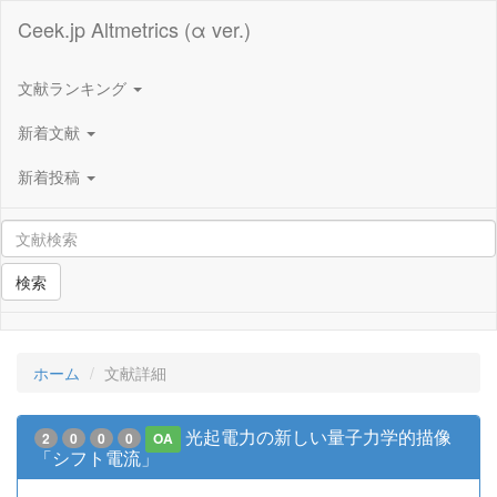
Ceek.jp Altmetrics (α ver.)
文献ランキング
新着文献
新着投稿
検索
ホーム
文献詳細
光起電力の新しい量子力学的描像
2
0
0
0
OA
「シフト電流」