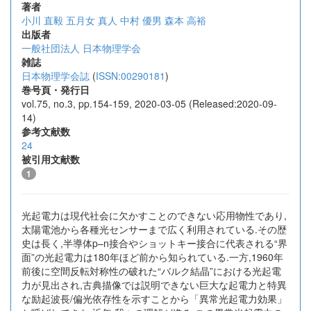
著者
小川 直毅
五月女 真人
中村 優男
森本 高裕
出版者
一般社団法人 日本物理学会
雑誌
日本物理学会誌
(
ISSN:00290181
)
巻号頁・発行日
vol.75, no.3, pp.154-159, 2020-03-05 (Released:2020-09-
14)
参考文献数
24
被引用文献数
1
光起電力は現代社会に欠かすことのできない応用物性であり,
太陽電池から各種光センサーまで広く利用されている.その歴
史は長く,半導体p–n接合やショットキー接合に代表される“界
面”の光起電力は180年ほど前から知られている.一方,1960年
前後に空間反転対称性の破れた“バルク結晶”における光起電
力が見出され,古典描像では説明できない巨大な起電力と特異
な励起波長/偏光依存性を示すことから「異常光起電力効果」