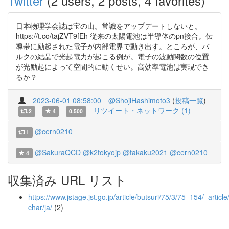
Twitter
(2 users, 2 posts, 4 favorites)
日本物理学会誌は宝の山。常識をアップデートしないと。
https://t.co/tajZVT9fEh 従来の太陽電池は半導体のpn接合。伝
導帯に励起された電子が内部電界で動き出す。ところが、バ
ルクの結晶で光起電力が起こる例が。電子の波動関数の位置
が光励起によって空間的に動くせい。高効率電池は実現でき
るか？
2023-06-01 08:58:00
@ShojiHashimoto3
(
投稿一覧
)
リツイート・ネットワーク (1)
2
4
0.500
@cern0210
1
@SakuraQCD
@k2tokyojp
@takaku2021
@cern0210
4
収集済み URL リスト
https://www.jstage.jst.go.jp/article/butsuri/75/3/75_154/_article
char/ja/
(2)