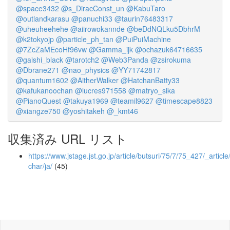
@space3432
@s_DiracConst_un
@KabuTaro
@outlandkarasu
@panuchi33
@taurin76483317
@uheuheehehe
@aiirowokannde
@beDdNQLku5DbhrM
@k2tokyojp
@particle_ph_tan
@PuiPuiMachine
@7ZcZaMEcoHf96vw
@Gamma_ijk
@ochazuk64716635
@gaishi_black
@tarotch2
@Web3Panda
@zsirokuma
@Dbrane271
@nao_physics
@YY71742817
@quantum1602
@AitherWalker
@HatchanBatty33
@kafukanoochan
@lucres971558
@matryo_sika
@PianoQuest
@takuya1969
@teamil9627
@timescape8823
@xiangze750
@yoshitakeh
@_kmt46
収集済み URL リスト
https://www.jstage.jst.go.jp/article/butsuri/75/7/75_427/_article
char/ja/
(45)