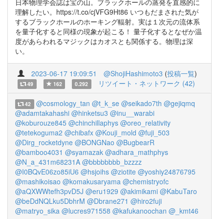
日本物理学会誌は宝の山。ブラックホールの蒸発を直感的に
理解したい。https://t.co/cjVFG9Ht86 いつもだまされた気が
するブラックホールのホーキング輻射。実は１次元の流体系
を量子化すると同様の現象が起こる！ 量子化するとなぜか温
度があらわれるマジックはカオスとも関係する。物理は深
い。
2023-06-17 19:09:51
@ShojiHashimoto3
(
投稿一覧
)
リツイート・ネットワーク (42)
49
162
0.292
@cosmology_tan
@t_k_se
@seikado7th
@gejiqmq
42
@adamtakahashi
@hinketsu3
@inu__warabi
@koburouze845
@chinchillaphys
@oreo_relativity
@tetekoguma2
@chibafx
@Kouji_mold
@fuji_503
@Dirg_rocketdyne
@BONGNao
@BugbearR
@bamboo4031
@syamazak
@adhara_mathphys
@N_a_431m68231A
@bbbbbbbb_bzzzz
@I0BQvE06zo85iU6
@hsjoihs
@ziotite
@yoshiy24876795
@mashikoisao
@komakusaryama
@chemistryofc
@aQXWWtefh3pvD5J
@eru1929
@akimikami
@KabuTaro
@beDdNQLku5DbhrM
@Dbrane271
@hiro2fuji
@matryo_sika
@lucres971558
@kafukanoochan
@_kmt46