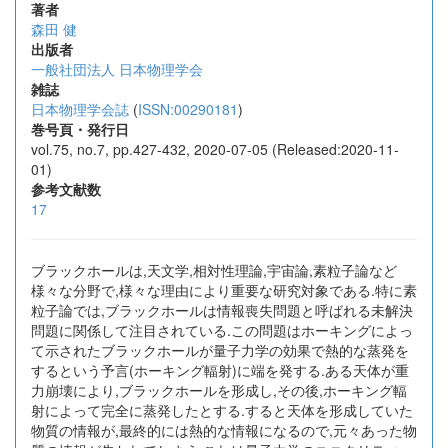
著者
森田 健
出版者
一般社団法人 日本物理学会
雑誌
日本物理学会誌
(
ISSN:00290181
)
巻号頁・発行日
vol.75, no.7, pp.427-432, 2020-07-05 (Released:2020-11-
01)
参考文献数
17
ブラックホールは,天文学,相対性理論,宇宙論,素粒子論など
様々な分野で,様々な理由により重要な研究対象である.特に素
粒子論では,ブラックホールは情報喪失問題と呼ばれる未解決
問題に関係して注目されている.この問題はホーキングによっ
て示されたブラックホールが量子力学の効果で熱的な蒸発を
するという予言(ホーキング輻射)に端を発する.ある天体が重
力崩壊により,ブラックホールを形成し,その後,ホーキング輻
射によって完全に蒸発したとする.すると天体を形成していた
物質の情報が,最終的には熱的な情報になるので,元々あった物