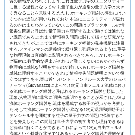
質の情報が失われてしまう.これは量子力学のユニタリティー
に反する過程となっており,量子重力が通常の量子力学と大き
く異なることを意味する.ただし,ホーキング輻射の導出にはい
くつかの近似が用いられており,本当にユニタリティーが破れ
るのかはまだわかっていない.この問題はブラックホールの情
報喪失問題と呼ばれ,量子重力を理解する上で避けては通れな
い課題である.これまで情報喪失問題に関して様々な研究がな
されてきたが,ここでは特にホーキング輻射の発生機構に注目
する.ファインマンの講義録で繰り返し強調されるように,重要
な物理現象は直感的に説明されるべきである.しかしホーキン
グ輻射は,数学的な導出がそれほど難しくないにもかかわらず,
物理的に単純な説明をするのが難しい.もしホーキング輻射を
単純に理解することができれば,情報喪失問題解明において役
立つはずである.実は近年,セント・アンドルーズ大学のジョバ
ナッツィ(Giovanazzi)によって,1次元自由フェルミ流体におけ
る流体ホーキング輻射と呼ばれるホーキング輻射と類似した
現象が,物理的に非常に明快に説明できることが示された.彼は
流体ホーキング輻射を,流体を構成する粒子の視点から考察し
た.そして流体ホーキング輻射が,単なる1次元逆調和振動子ポ
テンシャル中を運動する粒子の量子力学の問題に帰着するこ
とを発見した.この問題は量子力学の初学者でも理解できるほ
ど簡単に解くことができる.これによって1次元自由フェルミ
流体という特殊な状況ではあるが,ホーキング輻射の理解がず