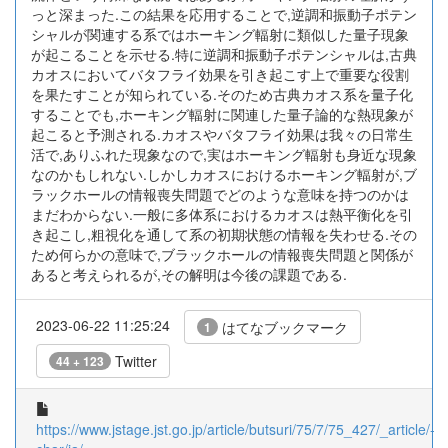
っと深まった.この結果を応用することで,逆調和振動子ポテン
シャルが関連する系ではホーキング輻射に類似した量子現象
が起こることを示せる.特に逆調和振動子ポテンシャルは,古典
カオスにおいてバタフライ効果を引き起こす上で重要な役割
を果たすことが知られている.そのため古典カオス系を量子化
することでも,ホーキング輻射に関連した量子論的な熱現象が
起こると予測される.カオスやバタフライ効果は我々の日常生
活で,ありふれた現象なので,実はホーキング輻射も身近な現象
なのかもしれない.しかしカオスにおけるホーキング輻射が,ブ
ラックホールの情報喪失問題でどのような意味を持つのかは
まだわからない.一般に多体系におけるカオスは熱平衡化を引
き起こし,粗視化を通して系の初期状態の情報を失わせる.その
ため何らかの意味で,ブラックホールの情報喪失問題と関係が
あると考えられるが,その解明は今後の課題である.
2023-06-22 11:25:24
はてなブックマーク
1
Twitter
44 + 123
https://www.jstage.jst.go.jp/article/butsuri/75/7/75_427/_article/-