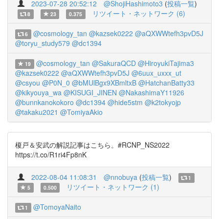
2023-07-28 20:52:12
@ShojiHashimoto3
(
投稿一覧
)
リツイート・ネットワーク (6)
8
23
0.375
@cosmology_tan
@kazsek0222
@aQXWWtefh3pvD5J
6
@toryu_study579
@dc1394
@cosmology_tan
@SakuraQCD
@HiroyukiTajima3
19
@kazsek0222
@aQXWWtefh3pvD5J
@6uux_uxxx_ut
@csyou
@P0N_0
@bMUlBgx9XBmltxB
@HatchanBatty33
@kikyouya_wa
@KISUGI_JINEN
@NakashimaY11926
@bunnkanokokoro
@dc1394
@hide5stm
@k2tokyojp
@takaku2021
@TomiyaAkio
榎戸＆安武の解説記事はこちら。#RCNP_NS2022
https://t.co/R1ri4Fp8nK
2022-08-04 11:08:31
@nnobuya
(
投稿一覧
)
1
リツイート・ネットワーク (1)
5
0.500
@TomoyaNaito
1