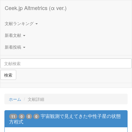
Ceek.jp Altmetrics (α ver.)
文献ランキング
新着文献
新着投稿
検索
ホーム
文献詳細
宇宙観測で見えてきた中性子星の状態
11
0
0
0
方程式