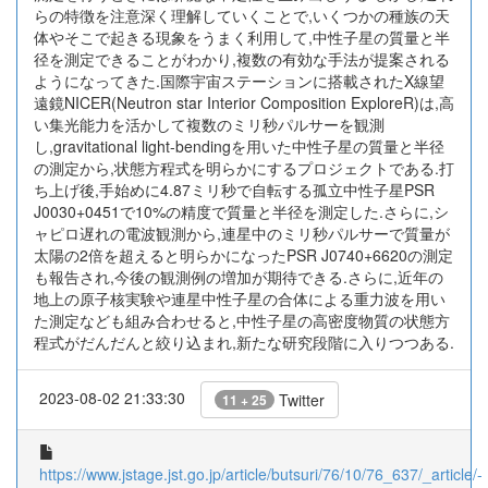
らの特徴を注意深く理解していくことで,いくつかの種族の天
体やそこで起きる現象をうまく利用して,中性子星の質量と半
径を測定できることがわかり,複数の有効な手法が提案される
ようになってきた.国際宇宙ステーションに搭載されたX線望
遠鏡NICER(Neutron star Interior Composition ExploreR)は,高
い集光能力を活かして複数のミリ秒パルサーを観測
し,gravitational light-bendingを用いた中性子星の質量と半径
の測定から,状態方程式を明らかにするプロジェクトである.打
ち上げ後,手始めに4.87ミリ秒で自転する孤立中性子星PSR
J0030+0451で10%の精度で質量と半径を測定した.さらに,シ
ャピロ遅れの電波観測から,連星中のミリ秒パルサーで質量が
太陽の2倍を超えると明らかになったPSR J0740+6620の測定
も報告され,今後の観測例の増加が期待できる.さらに,近年の
地上の原子核実験や連星中性子星の合体による重力波を用い
た測定なども組み合わせると,中性子星の高密度物質の状態方
程式がだんだんと絞り込まれ,新たな研究段階に入りつつある.
2023-08-02 21:33:30
Twitter
11 + 25
https://www.jstage.jst.go.jp/article/butsuri/76/10/76_637/_article/-