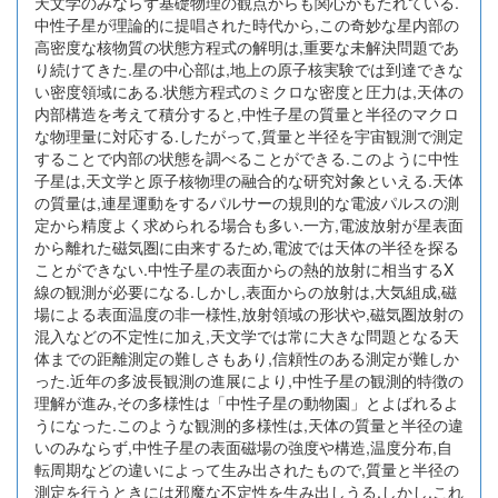
天文学のみならず基礎物理の観点からも関心がもたれている.
中性子星が理論的に提唱された時代から,この奇妙な星内部の
高密度な核物質の状態方程式の解明は,重要な未解決問題であ
り続けてきた.星の中心部は,地上の原子核実験では到達できな
い密度領域にある.状態方程式のミクロな密度と圧力は,天体の
内部構造を考えて積分すると,中性子星の質量と半径のマクロ
な物理量に対応する.したがって,質量と半径を宇宙観測で測定
することで内部の状態を調べることができる.このように中性
子星は,天文学と原子核物理の融合的な研究対象といえる.天体
の質量は,連星運動をするパルサーの規則的な電波パルスの測
定から精度よく求められる場合も多い.一方,電波放射が星表面
から離れた磁気圏に由来するため,電波では天体の半径を探る
ことができない.中性子星の表面からの熱的放射に相当するX
線の観測が必要になる.しかし,表面からの放射は,大気組成,磁
場による表面温度の非一様性,放射領域の形状や,磁気圏放射の
混入などの不定性に加え,天文学では常に大きな問題となる天
体までの距離測定の難しさもあり,信頼性のある測定が難しか
った.近年の多波長観測の進展により,中性子星の観測的特徴の
理解が進み,その多様性は「中性子星の動物園」とよばれるよ
うになった.このような観測的多様性は,天体の質量と半径の違
いのみならず,中性子星の表面磁場の強度や構造,温度分布,自
転周期などの違いによって生み出されたもので,質量と半径の
測定を行うときには邪魔な不定性を生み出しうる.しかし,これ