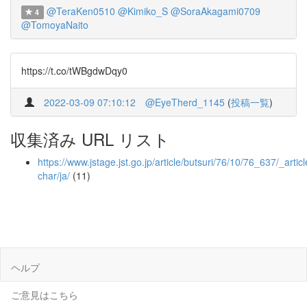
@TeraKen0510
@Kimiko_S
@SoraAkagami0709
4
@TomoyaNaito
https://t.co/tWBgdwDqy0
2022-03-09 07:10:12
@EyeTherd_1145
(
投稿一覧
)
収集済み URL リスト
https://www.jstage.jst.go.jp/article/butsuri/76/10/76_637/_articl
char/ja/
(11)
ヘルプ
ご意見はこちら