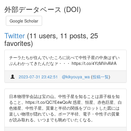
外部データベース (DOI)
Google Scholar
Twitter
(11 users, 11 posts, 25
favorites)
チーラたちが住んでいたころに比べて中性子星の中身はずい
ぶんわかってきたんだなァ・・・ https://t.co/4YzMVnAVrA
2023-07-31 23:42:51
@kikyouya_wa
(
投稿一覧
)
日本物理学会誌は宝の山。中性子星を知ることは原子核を知
ること。https://t.co/QC7E4wQoAt 惑星、恒星、赤色巨星、白
色矮星、中性子星。質量と半径の関係をプロットした図には
楽しい物理が隠れている。ボーア半径、電子・中性子の質量
が読み取れる。いつまでも眺めていたくなる。