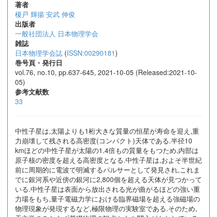
著者
榎戸 輝揚
安武 伸俊
出版者
一般社団法人 日本物理学会
雑誌
日本物理学会誌
(
ISSN:00290181
)
巻号頁・発行日
vol.76, no.10, pp.637-645, 2021-10-05 (Released:2021-10-
05)
参考文献数
33
中性子星は,太陽よりも1桁大きな質量の恒星が寿命を迎え,重
力崩壊して残される高密度(コンパクト)天体である.半径10
kmほどの中性子星が太陽の1.4倍もの質量をもつため,内部は
原子核の密度を超える高密度となる.中性子星は,およそ半世紀
前に周期的に電波で明滅するパルサーとして発見され,これま
でに銀河系や近傍の銀河に2,800個を超える天体が見つかって
いる.中性子星は表面から放出される光が曲がるほどの強い重
力場をもち,量子電磁力学における臨界磁場を超える強磁場の
物理現象が発現するなど,極限物理の実験室である.そのため,