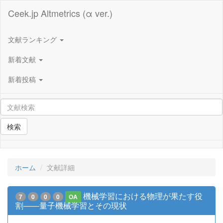
Ceek.jp Altmetrics (α ver.)
文献ランキング
新着文献
新着投稿
検索
ホーム
文献詳細
機械学習における物理が果たす役
7
0
0
0
OA
割――量子機械学習とその現状