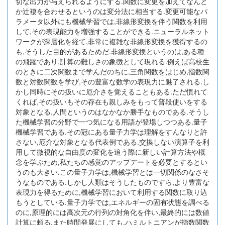
切な出力が与えられるようにする.関数に変更を加えてなんと
か辻褄を合わせるというのは変分法に相当する.変更可能なパ
ラメータ以外にも機械学習では,非線形変換を伴う関数を利用
して,その表現能力を増強することができる.ニューラルネット
ワークが深層化を経て,非常に複雑な非線形変換を獲得するの
も,そうした目的があるためだ.非線形変換というのは,ある種
の飛躍であり,計算の難しさの象徴として現れる.例えば高校生
のときに二次関数まで学んだのちに,三角関数をはじめ,指数関
数と対数関数を学び,その豊富な数学の表現力に魅了される.し
かし同時にその扱いに厄介さを覚えることもある.ただ慣れて
くれば,その扱いもその存在も親しみをもって普段使いをする
対象となる.人間というのはなかなか勝手なものである.そうし
た機械学習の分野で一つ気になる用語が登場しつつある.量子
機械学習である.その冠にある量子力学は理解をすんなりと許
さない,厄介な対象となる代表例である.交換しない演算子を利
用して微視的な自由度の変化を追う際に新しい計算方法や概
念を学ぶため,私たちの感覚のアップデートを必要とするとい
うのも大きい.この量子力学は,機械学習とは一切関係のなさそ
うなものである.しかし人類はそうしたものですら,より豊富な
表現力を得るために,機械学習において利用する関数に取り込
もうとしている.量子力学では,エネルギーの固有状態を調べる
のに,原理的には高次元の行列の対角化を伴い,最終的には数値
計算に頼る.また時間発展にしても,ハミルトニアンが指数関数