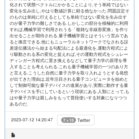
化されて状態ベクトルにかかることにより,そう単純ではない
変化を生み出し,やはり数値計算に頼る他なかった.問題設定そ
のものは単純に行えるとしても単純ではない変化を生み出す
のが量子力学の難しさである.しかしこの部分を積極的に利用
すれば,機械学習で利用されうる「複雑な非線形変換」を作り
出せることが期待される.量子機械学習とはそういう営みであ
ると換言できる.他にもニューラルネットワークでなされる誤
差逆伝播法から始まる勾配法による最適化を,運動方程式によ
り駆動される系の変化と捉えれば,その運動方程式をシュレー
ディンガー方程式に置き換えるなどして量子力学の原理を導
入することも考えられる.これも量子機械学習の一つのあり方
と言える.こうした自然に量子力学を取り入れようとする発想
が出てきた理由は,近年注目される量子コンピュータを始めと
して制御可能な量子デバイスの進展があり,実際に動作する量
子デバイスを手にしているという現状にある.人類にとって,も
はや量子力学は親しみをもって普段使いする対象になりつつ
あるのだ.
2023-07-12 14:20:47
Twitter
7 + 15