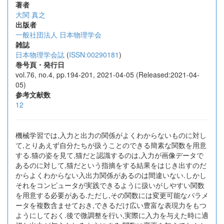
著者
大関 真之
出版者
一般社団法人 日本物理学会
雑誌
日本物理学会誌
(
ISSN:00290181
)
巻号頁・発行日
vol.76, no.4, pp.194-201, 2021-04-05 (Released:2021-04-
05)
参考文献数
12
機械学習では,入力と出力の関係がよくわからないものに対し
て,とりあえず自分たちが扱うことのできる簡素な関数を用意
する.猫の姿を見て,猫だと認識するのは,入力が画像データで
あるのに対して,猫だという指摘をする結果をはじき出すのだ
からよくわからない入出力関係があるのは間違いない.しかし
それをコンピュータが実践できるように扱いがしやすい関数
を用意する必要がある.ただし,その関数には変更可能なパラメ
ータを複数含ませておき,できるだけ広い豊富な表現力をもつ
ようにしておく.後で微調整を行い,実際に入力を与えた時に適