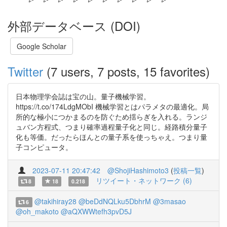
外部データベース (DOI)
Google Scholar
Twitter
(7 users, 7 posts, 15 favorites)
日本物理学会誌は宝の山。量子機械学習。
https://t.co/174LdgMObI 機械学習とはパラメタの最適化。局
所的な極小につかまるのを防ぐため揺らぎを入れる。ランジ
ュバン方程式、つまり確率過程量子化と同じ。経路積分量子
化も等価。だったらほんとの量子系を使っちゃえ。つまり量
子コンピュータ。
2023-07-11 20:47:42
@ShojiHashimoto3
(
投稿一覧
)
リツイート・ネットワーク (6)
8
18
0.218
@takihiray28
@beDdNQLku5DbhrM
@3masao
6
@oh_makoto
@aQXWWtefh3pvD5J