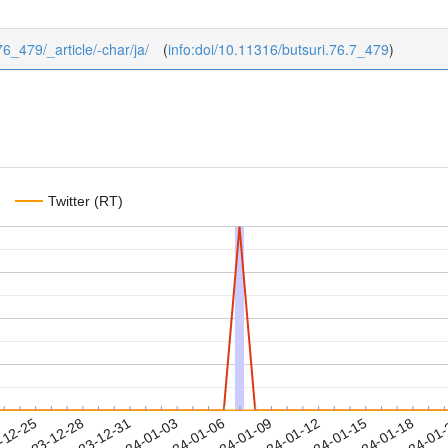
/76_479/_article/-char/ja/
(
info:doi/10.11316/butsuri.76.7_479
)
Twitter (RT)
2024-01-15
2024-01-18
2024-01
-12-25
2
2023-12-28
2023-12-31
2024-01-03
2024-01-06
2024-01-09
2024-01-12