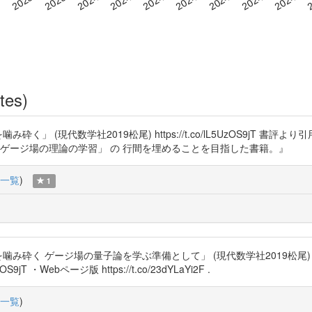
tes)
 (現代数学社2019松尾) https://t.co/lL5UzOS9jT 書評
 ゲージ場の理論の学習」 の 行間を埋めることを目指した書籍。』
一覧
)
1
み砕く ゲージ場の量子論を学ぶ準備として」 (現代数学社2019松尾) 
jT ・Webページ版 https://t.co/23dYLaYi2F .
一覧
)