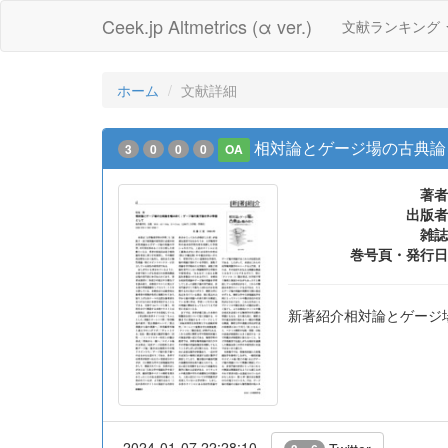
Ceek.jp Altmetrics (α ver.)
文献ランキング
ホーム
文献詳細
相対論とゲージ場の古典論
3
0
0
0
OA
著者
出版者
雑誌
巻号頁・発行日
新著紹介相対論とゲージ
2024-01-07 22:28:10