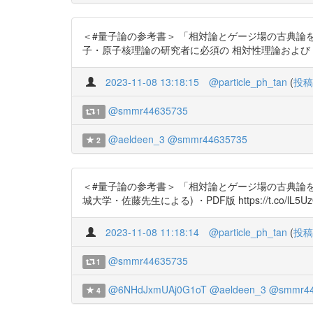
＜#量子論の参考書＞ 「相対論とゲージ場の古典論を噛み砕く」
子・原子核理論の研究者に必須の 相対性理論および
2023-11-08 13:18:15
@particle_ph_tan
(
投稿
@smmr44635735
1
@aeldeen_3
@smmr44635735
2
＜#量子論の参考書＞ 「相対論とゲージ場の古典論を噛
城大学・佐藤先生による) ・PDF版 https://t.co/lL5UzOS9
2023-11-08 11:18:14
@particle_ph_tan
(
投稿
@smmr44635735
1
@6NHdJxmUAj0G1oT
@aeldeen_3
@smmr44
4