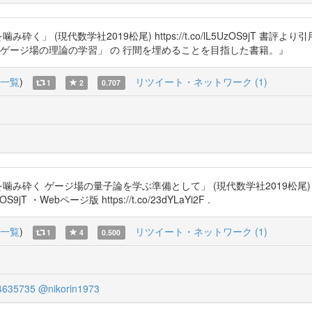
 (現代数学社2019松尾) https://t.co/lL5UzOS9jT 書評
 ゲージ場の理論の学習」 の 行間を埋めることを目指した書籍。』
一覧
)
リツイート・ネットワーク (1)
1
2
0.707
み砕く ゲージ場の量子論を学ぶ準備として」 (現代数学社2019松尾) 
jT ・Webページ版 https://t.co/23dYLaYi2F .
一覧
)
リツイート・ネットワーク (1)
1
4
0.500
635735
@nikorin1973