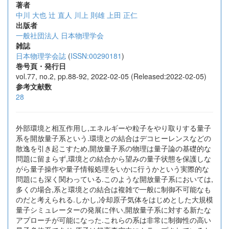
著者
中川 大也
辻 直人
川上 則雄
上田 正仁
出版者
一般社団法人 日本物理学会
雑誌
日本物理学会誌
(
ISSN:00290181
)
巻号頁・発行日
vol.77, no.2, pp.88-92, 2022-02-05 (Released:2022-02-05)
参考文献数
28
外部環境と相互作用し,エネルギーや粒子をやり取りする量子
系を開放量子系という.環境との結合はデコヒーレンスなどの
散逸を引き起こすため,開放量子系の物理は量子論の基礎的な
問題に留まらず,環境との結合から望みの量子状態を保護しな
がら量子操作や量子情報処理をいかに行うかという実際的な
問題にも深く関わっている.このような開放量子系においては,
多くの場合,系と環境との結合は複雑で一般に制御不可能なも
のだと考えられる.しかし,冷却原子気体をはじめとした大規模
量子シミュレーターの発展に伴い,開放量子系に対する新たな
アプローチが可能になった.これらの系は非常に制御性の高い