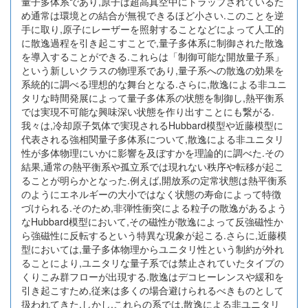
量子多体系であり,原子は超高真空中にトラップされているた
め通常は環境との結合が無視できるほど小さい.このことを逆
手に取り,原子にレーザーを照射することなどによって人工的
に散逸過程を引き起こすことで,量子多体系に制御された散逸
を導入することができる.これらは「制御可能な開放量子系」
という新しいクラスの物理系であり,量子系への散逸の効果を
系統的に調べる理想的な舞台となる.さらに,散逸による非ユニ
タリな時間発展によって量子多体系の状態を制御し,熱平衡系
では実現不可能な興味深い状態を作り出すことにも繋がる.
我々は,冷却原子気体で実現されるHubbard模型や近藤模型に
代表される強相関量子多体系について,散逸による非ユニタリ
性が多体物理にいかに影響を及ぼすかを理論的に調べた.その
結果,通常の熱平衡系や孤立系では現れない秩序や転移が起こ
ることが明らかとなった.例えば,開放系の定常状態は熱平衡系
のようにエネルギーの大小ではなく状態の寿命によって特徴
づけられる.そのため,非弾性衝突による粒子の散逸があるよう
なHubbard模型において,その磁性が散逸によって反強磁性か
ら強磁性に反転するという特異な現象が起こる.さらに,近藤模
型においては,量子多体物理からユニタリ性という制約が外れ
ることにより,ユニタリな量子系では禁止されていたタイプの
くりこみ群フローが出現する.散逸はデコヒーレンスや緩和を
引き起こすため,従来は多くの場合避けられるべきものとして
扱われてきた.しかし,これらの系では,散逸による非ユニタリ