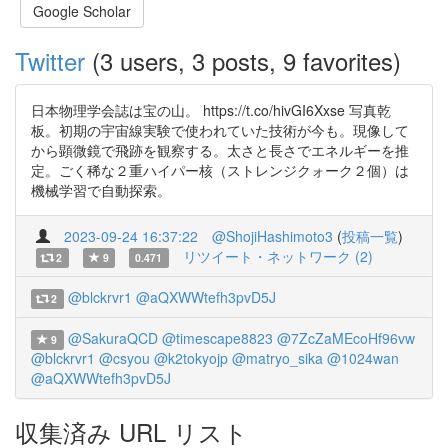
Google Scholar
Twitter
(3 users, 3 posts, 9 favorites)
日本物理学会誌は宝の山。 https://t.co/hivGI6Xxse 写真乾
板。初期の宇宙線実験で使われていた技術が今も。現像して
から顕微鏡で飛跡を観察する。太さと長さでエネルギーを推
定。ごく稀な２重ハイパー核（ストレンジクォーク２個）は
機械学習で自動探索。
2023-09-24 16:37:22
@ShojiHashimoto3
(
投稿一覧
)
リツイート・ネットワーク (2)
2
9
0.471
@blckrvr1
@aQXWWtefh3pvD5J
2
@SakuraQCD
@timescape8823
@7ZcZaMEcoHf96vw
9
@blckrvr1
@csyou
@k2tokyojp
@matryo_sika
@1024wan
@aQXWWtefh3pvD5J
収集済み URL リスト