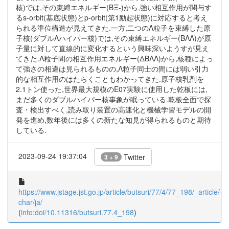
核)では,その束縛エネルギー(BΞ-)から,強い相互作用が関与す
るs-orbit(基底状態)とp-orbit(第1励起状態)に対応すると考え
られる準位構造が見えてきた.一方,二つのΛ粒子を束縛した原
子核(ダブルΛハイパー核)では,その束縛エネルギー(BΛΛ)が原
子量に対して直線的に変化するという興味深いようすが見え
てきた.Λ粒子間の相互作用エネルギー(ΔBΛΛ)から,核種によっ
て強さの相違は見られるものの,Λ粒子同士の間には弱い引力
的な相互作用のはたらくこともわかってきた.原子核乳剤を
2.1トン使った,世界最大規模のE07実験に使用した乾板には,
まだ多くのダブルハイパー核事象が眠っている.乾板全面で探
査・検出すべく,読み取り装置の高速化と機械学習モデルの開
発を進め,数年後には多くの新たな知見が得られるものと期待
している.
2023-09-24 19:37:04
Twitter
3 + 9
https://www.jstage.jst.go.jp/article/butsuri/77/4/77_198/_article/-
char/ja/
(
info:doi/10.11316/butsuri.77.4_198
)