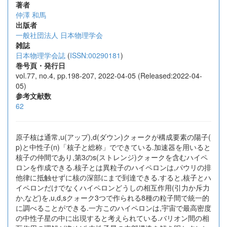
著者
仲澤 和馬
出版者
一般社団法人 日本物理学会
雑誌
日本物理学会誌
(
ISSN:00290181
)
巻号頁・発行日
vol.77, no.4, pp.198-207, 2022-04-05 (Released:2022-04-
05)
参考文献数
62
原子核は通常,u(アップ),d(ダウン)クォークが構成要素の陽子(
p)と中性子(n)「核子と総称」でできている.加速器を用いると
核子の仲間であり,第3のs(ストレンジ)クォークを含むハイペ
ロンを作成できる.核子とは異粒子のハイペロンは,パウリの排
他律に抵触せずに核の深部にまで到達できる.すると,核子とハ
イペロンだけでなくハイペロンどうしの相互作用(引力か斥力
か,など)を,u,d,sクォーク3つで作られる8種の粒子間で統一的
に調べることができる.一方このハイペロンは,宇宙で最高密度
の中性子星の中に出現すると考えられている.バリオン間の相