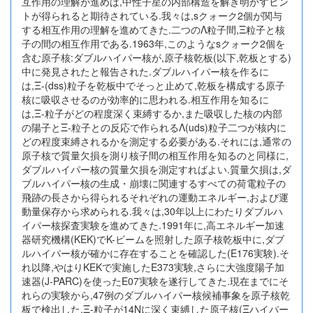
互作用の理解が進めば,中性子星の内部構造を解き明かすヒン
トが得られると期待されている.我々は,sクォーク2個が関与
する相互作用の理解を進めてきた.二つのΛ粒子間,Ξ粒子と核
子の間の相互作用である.1963年,このようなsクォーク2個を
含む原子核:ダブルハイパー核が,原子核乾板(以下,乾板とする)
中に発見されたと報告された.ダブルハイパー核を作るに
は,Ξ-(dss)粒子を乾板中でそっと止めて,乾板を構成する原子
核に吸収させるのが効率的に思われる.相互作用を知るに
は,Ξ-粒子がどの程度深く束縛するか,また吸収した核の内部
の陽子とΞ-粒子との反応で作られるΛ(uds)粒子二つが核内に
どの程度束縛されるかを測定する必要がある.それには,通常の
原子核で質量欠損を測り核子間の相互作用を知るのと同様に,
ダブルハイパー核の質量欠損を測定すればよい.質量欠損は,ダ
ブルハイパー核の生成・崩壊に関連するすべての荷電粒子の
飛跡の長さから得られるそれぞれの運動エネルギー,および運
動量保存から求められる.我々は,30年以上にわたりダブルハ
イパー核探査実験を進めてきた.1991年に,高エネルギー加速
器研究機構(KEK)でK-ビームを照射した原子核乾板中に,ダブ
ルハイパー核が確かに存在することを確認した(E176実験).そ
れ以降,やはりKEKで実施したE373実験,さらに大強度陽子加
速器(J-PARC)を使ったE07実験を遂行してきた.現在までにそ
れらの実験から,47例のダブルハイパー核候補事象を原子核乾
板で検出した.Ξ-粒子が14Nに深く束縛した原子核(Ξハイパー