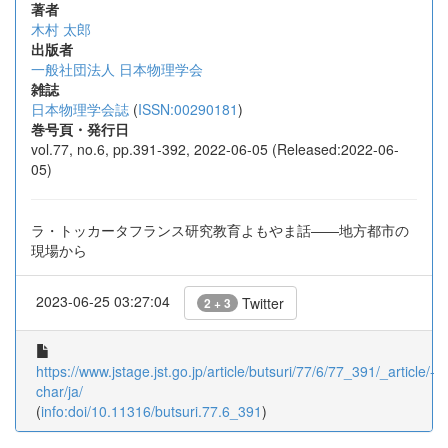
著者
木村 太郎
出版者
一般社団法人 日本物理学会
雑誌
日本物理学会誌
(
ISSN:00290181
)
巻号頁・発行日
vol.77, no.6, pp.391-392, 2022-06-05 (Released:2022-06-
05)
ラ・トッカータフランス研究教育よもやま話――地方都市の
現場から
2023-06-25 03:27:04
Twitter
2 + 3
https://www.jstage.jst.go.jp/article/butsuri/77/6/77_391/_article/-
char/ja/
(
info:doi/10.11316/butsuri.77.6_391
)