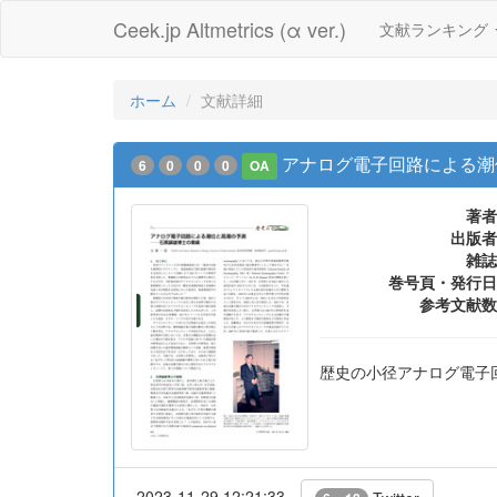
Ceek.jp Altmetrics (α ver.)
文献ランキング
ホーム
文献詳細
アナログ電子回路による潮
6
0
0
0
OA
著者
出版者
雑誌
巻号頁・発行日
参考文献数
歴史の小径アナログ電子
2023-11-29 12:21:33