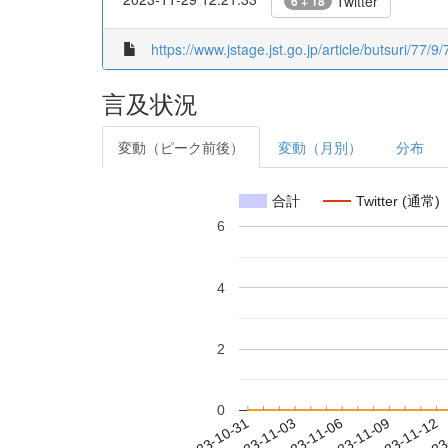
Twitter
6 + 18
https://www.jstage.jst.go.jp/article/butsuri/77/9
言及状況
変動（ピーク前後）
変動（月別）
分布
合計
Twitter (通常)
6
4
2
0
2023-11-06
2023-11-09
2023-11-12
2023
2023-10-31
2023-11-03