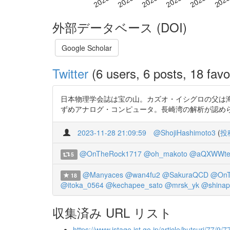
外部データベース (DOI)
Google Scholar
Twitter
(6 users, 6 posts, 18 favo
日本物理学会誌は宝の山。カズオ・イシグロの父は海洋物理
ずめアナログ・コンピュータ。長崎湾の解析が認め
2023-11-28 21:09:59
@ShojiHashimoto3
(
投
@OnTheRock1717
@oh_makoto
@aQXWWtef
5
@Manyaces
@wan4fu2
@SakuraQCD
@OnT
18
@itoka_0564
@kechapee_sato
@mrsk_yk
@shinap
収集済み URL リスト
https://www.jstage.jst.go.jp/article/butsuri/77/9/7