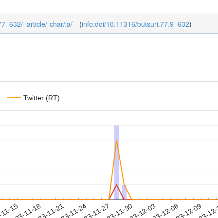
/77_632/_article/-char/ja/
(
info:doi/10.11316/butsuri.77.9_632
)
Twitter (RT)
2023-12-06
2023-12-09
2023-12
-11-15
2
2023-11-18
2023-11-21
2023-11-24
2023-11-27
2023-11-30
2023-12-03