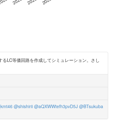
波を模擬するLC等価回路を作成してシミュレーション。さし
kmt46
@shishirii
@aQXWWtefh3pvD5J
@BTsukuba