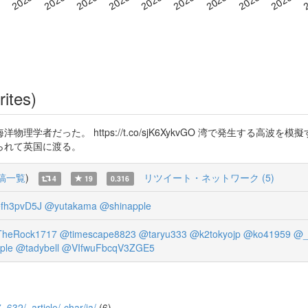
rites)
学者だった。 https://t.co/sjK6XykvGO 湾で発生する高
られて英国に渡る。
稿一覧
)
リツイート・ネットワーク (5)
4
19
0.316
h3pvD5J
@yutakama
@shinapple
heRock1717
@timescape8823
@taryu333
@k2tokyojp
@ko41959
@_
ple
@tadybell
@VIfwuFbcqV3ZGE5
7_632/_article/-char/ja/
(6)