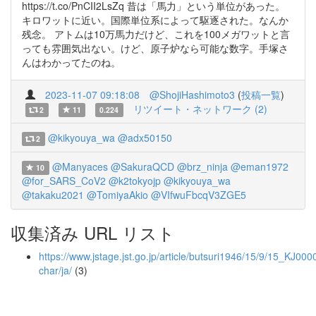
https://t.co/PnCII2LsZq 昔は「馬力」という単位があった。
キロワットに近い。国際単位系によって駆逐された。なんか
残念。 アトムは10万馬力だけど、これを100メガワットと言
っても雰囲気出ない。けど、原子炉なら可能な数字。手塚さ
んはわかってたのね。
2023-11-07 09:18:08
@ShojiHashimoto3
(
投稿一覧
)
リツイート・ネットワーク (2)
2
11
0.224
@kikyouya_wa
@adx50150
2
@Manyaces
@SakuraQCD
@brz_ninja
@eman1972
10
@for_SARS_CoV2
@k2tokyojp
@kikyouya_wa
@takaku2021
@TomiyaAkio
@VIfwuFbcqV3ZGE5
収集済み URL リスト
https://www.jstage.jst.go.jp/article/butsuri1946/15/9/15_KJ000
char/ja/
(3)