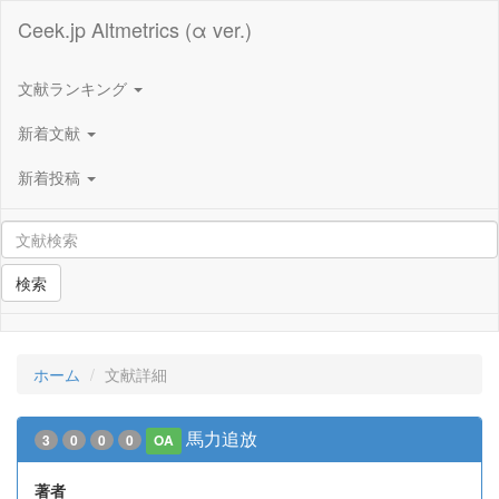
Ceek.jp Altmetrics (α ver.)
文献ランキング
新着文献
新着投稿
検索
ホーム
文献詳細
馬力追放
3
0
0
0
OA
著者