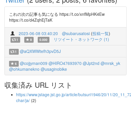
これの次の記事も気になる https://t.co/xnfMpHK4Ew
https://t.co/d4ZqhEjTaK
2023-06-08 03:40:20
@subarusatosi
(
投稿一覧
)
リツイート・ネットワーク (1)
1
8
0.000
@aQXWWtefh3pvD5J
1
@cojjyman009
@HIRO47693970
@Jpt2nd
@mrsk_yk
6
@ohkumanekno
@usaginobike
収集済み URL リスト
https://www.jstage.jst.go.jp/article/butsuri1946/20/11/20_11_72
char/ja/
(2)