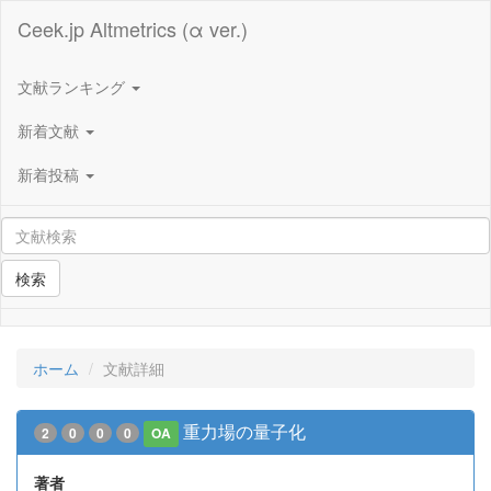
Ceek.jp Altmetrics (α ver.)
文献ランキング
新着文献
新着投稿
検索
ホーム
文献詳細
重力場の量子化
2
0
0
0
OA
著者