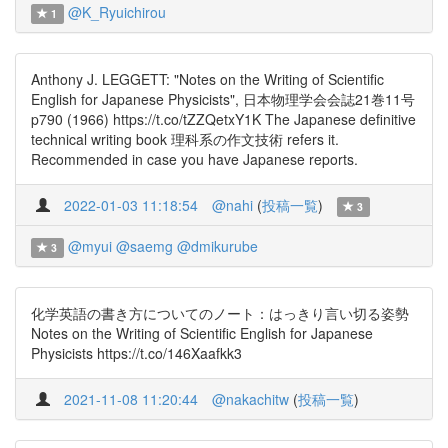
@K_Ryuichirou
1
Anthony J. LEGGETT: "Notes on the Writing of Scientific
English for Japanese Physicists", 日本物理学会会誌21巻11号
p790 (1966) https://t.co/tZZQetxY1K The Japanese definitive
technical writing book 理科系の作文技術 refers it.
Recommended in case you have Japanese reports.
2022-01-03 11:18:54
@nahi
(
投稿一覧
)
3
@myui
@saemg
@dmikurube
3
化学英語の書き方についてのノート：はっきり言い切る姿勢
Notes on the Writing of Scientific English for Japanese
Physicists https://t.co/146Xaafkk3
2021-11-08 11:20:44
@nakachitw
(
投稿一覧
)