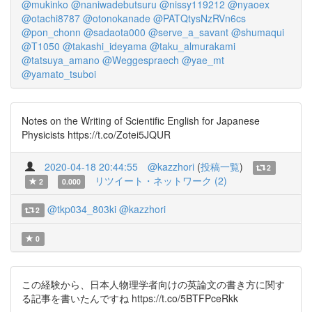
@mukinko
@naniwadebutsuru
@nissy119212
@nyaoex
@otachi8787
@otonokanade
@PATQtysNzRVn6cs
@pon_chonn
@sadaota000
@serve_a_savant
@shumaqui
@T1050
@takashi_ideyama
@taku_almurakami
@tatsuya_amano
@Weggespraech
@yae_mt
@yamato_tsuboi
Notes on the Writing of Scientific English for Japanese
Physicists https://t.co/Zotei5JQUR
2020-04-18 20:44:55
@kazzhori
(
投稿一覧
)
2
リツイート・ネットワーク (2)
2
0.000
@tkp034_803ki
@kazzhori
2
0
この経験から、日本人物理学者向けの英論文の書き方に関す
る記事を書いたんですね https://t.co/5BTFPceRkk