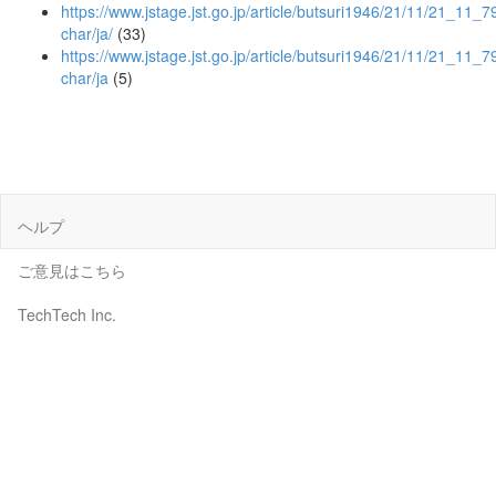
https://www.jstage.jst.go.jp/article/butsuri1946/21/11/21_11_79
char/ja/
(33)
https://www.jstage.jst.go.jp/article/butsuri1946/21/11/21_11_7
char/ja
(5)
ヘルプ
ご意見はこちら
TechTech Inc.