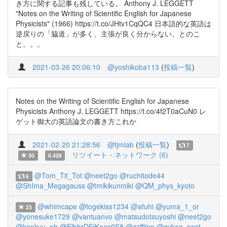
き方に関する記事も残している。 Anthony J. LEGGETT
"Notes on the Writing of Scientific English for Japanese
Physicists" (1966) https://t.co/JHtv1CqQC4 日本語的な英語は
逆戻りの「脇道」が多く、主張が良く分からない、とのこ
と。。。
2021-03-26 20:06:10
@yoshikoba113
(
投稿一覧
)
Notes on the Writing of Scientific English for Japanese
Physicists Anthony J. LEGGETT https://t.co/4f2T0aCuN0 レ
ゲット御大の英語論文の書き方これか
2021-02-20 21:28:56
@tjmlab
(
投稿一覧
)
7
リツイート・ネットワーク (6)
30
0.426
@Tom_Tit_Tot
@neet2go
@ruchitode44
6
@ShIma_Megagauss
@tmikikunmiki
@QM_phys_kyoto
@whimcape
@togekiss1234
@afuhi
@yuma_1_or
23
@yonesuke1729
@vantuanvo
@matsudotsuyoshi
@neet2go
@kenkyu_oh
@ElbhrDEjKeca0S8
@zzffjjnn
@gyken_post