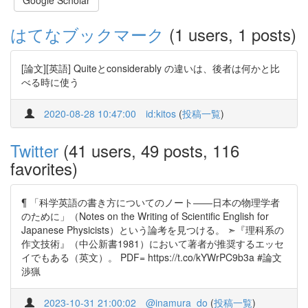
Google Scholar
はてなブックマーク
(1 users, 1 posts)
[論文][英語] Quiteとconsiderably の違いは、後者は何かと比
べる時に使う
2020-08-28 10:47:00
id:kitos
(
投稿一覧
)
Twitter
(41 users, 49 posts, 116
favorites)
¶ 「科学英語の書き方についてのノート――日本の物理学者
のために」（Notes on the Writing of Scientific English for
Japanese Physicists）という論考を見つける。 ➣『理科系の
作文技術』（中公新書1981）において著者が推奨するエッセ
イでもある（英文）。 PDF= https://t.co/kYWrPC9b3a #論文
渉猟
2023-10-31 21:00:02
@inamura_do
(
投稿一覧
)