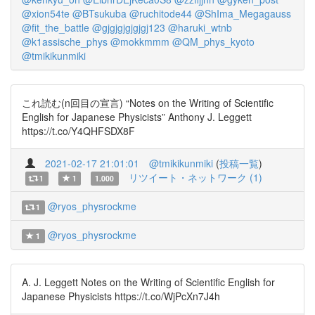
@xion54te
@BTsukuba
@ruchitode44
@ShIma_Megagauss
@fit_the_battle
@gjgjgjgjgjgj123
@haruki_wtnb
@k1assische_phys
@mokkmmm
@QM_phys_kyoto
@tmikikunmiki
これ読む(n回目の宣言) “Notes on the Writing of Scientific
English for Japanese Physicists” Anthony J. Leggett
https://t.co/Y4QHFSDX8F
2021-02-17 21:01:01
@tmikikunmiki
(
投稿一覧
)
リツイート・ネットワーク (1)
1
1
1.000
@ryos_physrockme
1
@ryos_physrockme
1
A. J. Leggett Notes on the Writing of Scientific English for
Japanese Physicists https://t.co/WjPcXn7J4h