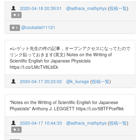
2020-04-18 20:39:01
@adhara_mathphys
(
投稿一覧
)
3
@cockatiel11121
1
※レゲット先生の件の記事，オープンアクセスになってたので
リンク貼っておきます(英文) Notes on the Writing of
Scientific English for Japanese Physicists
https://t.co/LMcTV8LbEk
2020-04-17 20:23:02
@k_kurage
(
投稿一覧
)
"Notes on the Writing of Scientific English for Japanese
Physicists" Anthony J. LEGGETT https://t.co/5BTFPceRkk
2020-04-17 10:44:33
@adhara_mathphys
(
投稿一覧
)
3