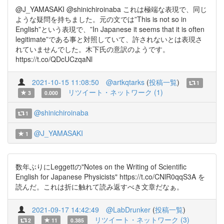
@J_YAMASAKI @shinichiroinaba これは極端な表現で、同じ
ような疑問を持ちました。元の文では”This is not so in
English”という表現で、”In Japanese it seems that it is often
legitimate”である事と対照していて、許されないとは表現さ
れていませんでした。木下氏の意訳のようです。
https://t.co/QDcUCzqaNl
2021-10-15 11:08:50
@artkqtarks
(
投稿一覧
)
1
リツイート・ネットワーク (1)
3
0.000
@shinichiroinaba
1
@J_YAMASAKI
1
数年ぶりにLeggettの"Notes on the Writing of Scientific
English for Japanese Physicists" https://t.co/CNlR0qqS3A を
読んだ。これは折に触れて読み返すべき文章だなぁ。
2021-09-17 14:42:49
@LabDrunker
(
投稿一覧
)
リツイート・ネットワーク (3)
2
11
0.385