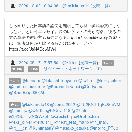
2020-12-02 10:04:08
@tmikikunmiki
(
投稿一覧
)
しっかりした日本語の論文を翻訳しても良い英語論文にはな
らない、というエッセイ。図のレゲットの樹が有名。後ろの
方の単語の使い方も勉強になる。quiteとconsiderablyの違い
は、後者は何かと比べる時だけに使う、とか
https://t.co/JsNADc5MWJ
2020-05-17 17:57:50
@ki1tos
(
投稿一覧
)
13
リツイート・ネットワーク (10)
106
0.158
@h_maru
@takashi_ideyama
@twit_of
@fuzzysphere
10
@andthehouserock
@KuramotoNaoki
@Dr_Iyaman
@SzuoBZqL86xjALf
@kokamoto46
@oonya2002
@4U2KNlT1qFQSmVM
36
@tmm_jp
@QNr8u
@KNSK1119
@27mtr
@b2SUHFZN0rWzStt
@brockchty
@DrShochan
@eks_oliver
@enuishi_
@heat_feat_mario
@h_maru
@It___en
@KunimasaY
@masako_otsuka
@morito_PT88