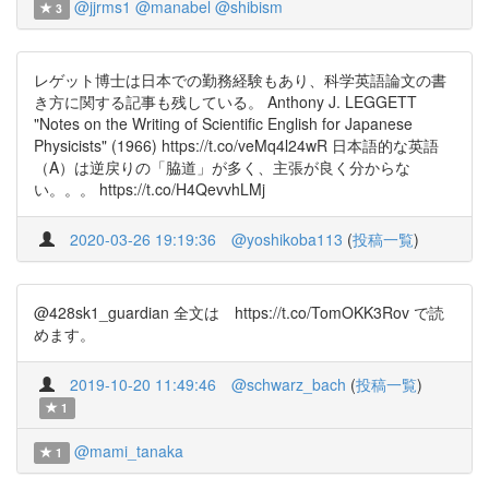
@jjrms1
@manabel
@shibism
3
レゲット博士は日本での勤務経験もあり、科学英語論文の書
き方に関する記事も残している。 Anthony J. LEGGETT
"Notes on the Writing of Scientific English for Japanese
Physicists" (1966) https://t.co/veMq4l24wR 日本語的な英語
（A）は逆戻りの「脇道」が多く、主張が良く分からな
い。。。 https://t.co/H4QevvhLMj
2020-03-26 19:19:36
@yoshikoba113
(
投稿一覧
)
@428sk1_guardian 全文は https://t.co/TomOKK3Rov で読
めます。
2019-10-20 11:49:46
@schwarz_bach
(
投稿一覧
)
1
@mami_tanaka
1