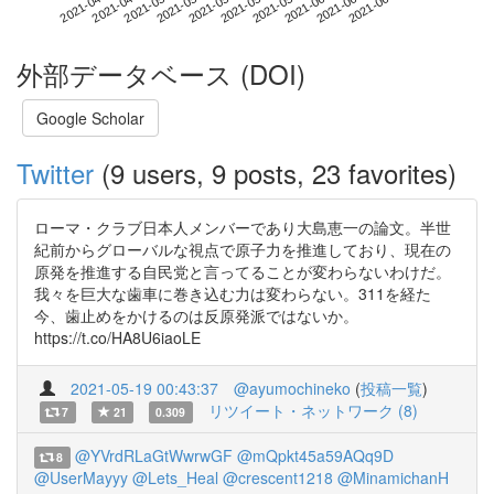
2021-06-08
2021-04-21
2021-05-09
2021-05-27
2021-06-14
2021-04-27
2021-05-15
2021-06-02
2021-05-03
2021-05-21
外部データベース (DOI)
Google Scholar
Twitter
(9 users, 9 posts, 23 favorites)
ローマ・クラブ日本人メンバーであり大島恵一の論文。半世
紀前からグローバルな視点で原子力を推進しており、現在の
原発を推進する自民党と言ってることが変わらないわけだ。
我々を巨大な歯車に巻き込む力は変わらない。311を経た
今、歯止めをかけるのは反原発派ではないか。
https://t.co/HA8U6iaoLE
2021-05-19 00:43:37
@ayumochineko
(
投稿一覧
)
リツイート・ネットワーク (8)
7
21
0.309
@YVrdRLaGtWwrwGF
@mQpkt45a59AQq9D
8
@UserMayyy
@Lets_Heal
@crescent1218
@MinamichanH