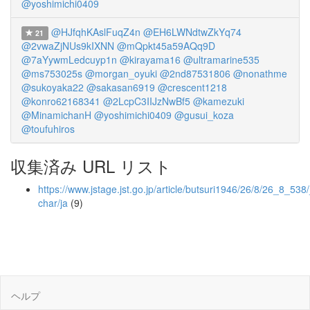
@yoshimichi0409
@HJfqhKAslFuqZ4n
@EH6LWNdtwZkYq74
21
@2vwaZjNUs9kIXNN
@mQpkt45a59AQq9D
@7aYywmLedcuyp1n
@kirayama16
@ultramarine535
@ms753025s
@morgan_oyuki
@2nd87531806
@nonathme
@sukoyaka22
@sakasan6919
@crescent1218
@konro62168341
@2LcpC3IIJzNwBf5
@kamezuki
@MinamichanH
@yoshimichi0409
@gusui_koza
@toufuhiros
収集済み URL リスト
https://www.jstage.jst.go.jp/article/butsuri1946/26/8/26_8_538/
char/ja
(9)
ヘルプ