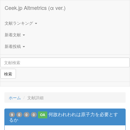
Ceek.jp Altmetrics (α ver.)
文献ランキング
新着文献
新着投稿
検索
ホーム
文献詳細
何故われわれは原子力を必要とす
9
0
0
0
OA
るか