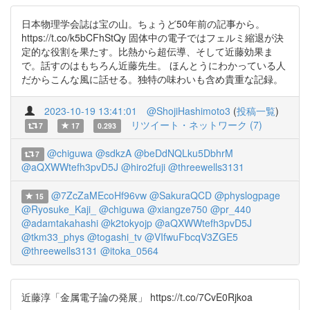
日本物理学会誌は宝の山。ちょうど50年前の記事から。
https://t.co/k5bCFhStQy 固体中の電子ではフェルミ縮退が決
定的な役割を果たす。比熱から超伝導、そして近藤効果ま
で。話すのはもちろん近藤先生。 ほんとうにわかっている人
だからこんな風に話せる。独特の味わいも含め貴重な記録。
2023-10-19 13:41:01
@ShojiHashimoto3
(
投稿一覧
)
リツイート・ネットワーク (7)
7
17
0.293
@chiguwa
@sdkzA
@beDdNQLku5DbhrM
7
@aQXWWtefh3pvD5J
@hiro2fuji
@threewells3131
@7ZcZaMEcoHf96vw
@SakuraQCD
@physlogpage
15
@Ryosuke_Kaji_
@chiguwa
@xiangze750
@pr_440
@adamtakahashi
@k2tokyojp
@aQXWWtefh3pvD5J
@tkm33_phys
@togashi_tv
@VIfwuFbcqV3ZGE5
@threewells3131
@itoka_0564
近藤淳「金属電子論の発展」 https://t.co/7CvE0Rjkoa