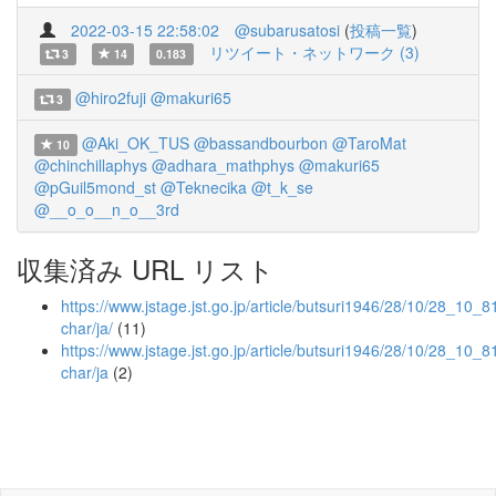
2022-03-15 22:58:02
@subarusatosi
(
投稿一覧
)
リツイート・ネットワーク (3)
3
14
0.183
@hiro2fuji
@makuri65
3
@Aki_OK_TUS
@bassandbourbon
@TaroMat
10
@chinchillaphys
@adhara_mathphys
@makuri65
@pGuil5mond_st
@Teknecika
@t_k_se
@__o_o__n_o__3rd
収集済み URL リスト
https://www.jstage.jst.go.jp/article/butsuri1946/28/10/28_10_81
char/ja/
(11)
https://www.jstage.jst.go.jp/article/butsuri1946/28/10/28_10_8
char/ja
(2)