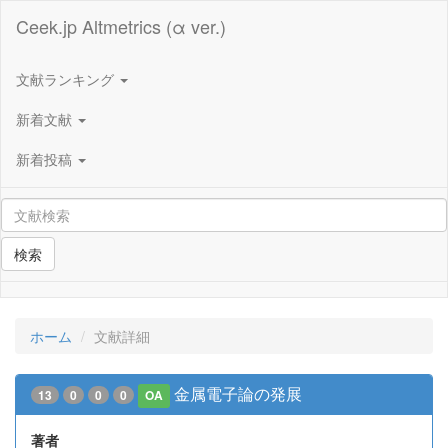
Ceek.jp Altmetrics (α ver.)
文献ランキング
新着文献
新着投稿
検索
ホーム
文献詳細
金属電子論の発展
13
0
0
0
OA
著者