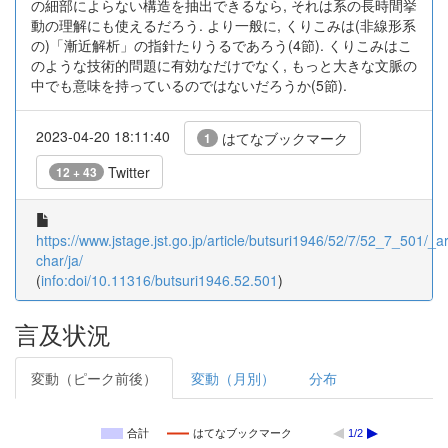
の細部によらない構造を抽出できるなら, それは系の長時間挙
動の理解にも使えるだろう. より一般に, くりこみは(非線形系
の)「漸近解析」の指針たりうるであろう(4節). くりこみはこ
のような技術的問題に有効なだけでなく, もっと大きな文脈の
中でも意味を持っているのではないだろうか(5節).
2023-04-20 18:11:40
はてなブックマーク
1
Twitter
12 + 43
https://www.jstage.jst.go.jp/article/butsuri1946/52/7/52_7_501/_art
char/ja/
(
info:doi/10.11316/butsuri1946.52.501
)
言及状況
変動（ピーク前後）
変動（月別）
分布
合計
はてなブックマーク
1/2