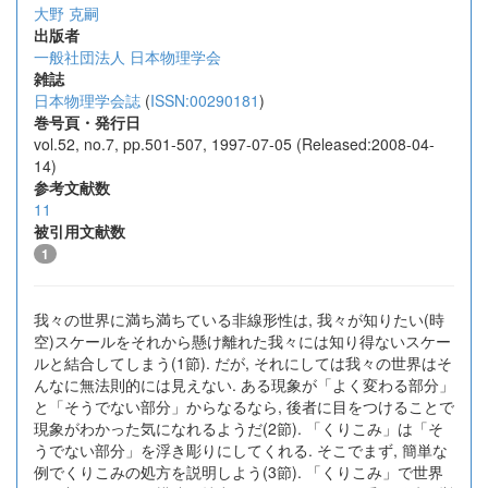
大野 克嗣
出版者
一般社団法人 日本物理学会
雑誌
日本物理学会誌
(
ISSN:00290181
)
巻号頁・発行日
vol.52, no.7, pp.501-507, 1997-07-05 (Released:2008-04-
14)
参考文献数
11
被引用文献数
1
我々の世界に満ち満ちている非線形性は, 我々が知りたい(時
空)スケールをそれから懸け離れた我々には知り得ないスケー
ルと結合してしまう(1節). だが, それにしては我々の世界はそ
んなに無法則的には見えない. ある現象が「よく変わる部分」
と「そうでない部分」からなるなら, 後者に目をつけることで
現象がわかった気になれるようだ(2節). 「くりこみ」は「そ
うでない部分」を浮き彫りにしてくれる. そこでまず, 簡単な
例でくりこみの処方を説明しよう(3節). 「くりこみ」で世界