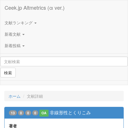
Ceek.jp Altmetrics (α ver.)
文献ランキング
新着文献
新着投稿
検索
ホーム
文献詳細
非線形性とくりこみ
13
0
0
0
OA
著者