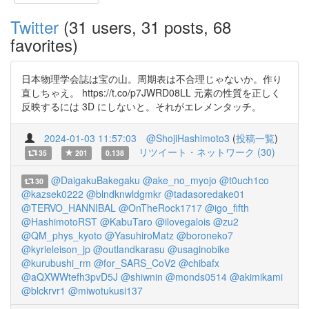
Twitter
(31 users, 31 posts, 68
favorites)
日本物理学会誌は宝の山。周期表は不合理じゃないか。作り
直しちゃえ。 https://t.co/p7JWRD08LL 元素の性質を正しく
反映するには 3D にしないと。それがエレメンタッチ。
2024-01-03 11:57:03
@ShojiHashimoto3
(
投稿一覧
)
リツイート・ネットワーク (30)
35
201
0.138
@DaigakuBakegaku
@ake_no_myojo
@t0uch1co
30
@kazsek0222
@blndknwldgmkr
@tadasoredake01
@TERVO_HANNIBAL
@OnTheRock1717
@igo_fifth
@HashimotoRST
@KabuTaro
@ilovegalois
@zu2
@QM_phys_kyoto
@YasuhiroMatz
@boroneko7
@kyrieleison_jp
@outlandkarasu
@usaginobike
@kurubushi_rm
@for_SARS_CoV2
@chibafx
@aQXWWtefh3pvD5J
@shiwnin
@monds0514
@akimikami
@blckrvr1
@miwotukusi137