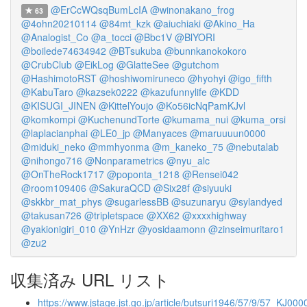
@ErCcWQsqBumLcIA
@winonakano_frog
63
@4ohn20210114
@84mt_kzk
@aiuchiaki
@Akino_Ha
@Analogist_Co
@a_tocci
@Bbc1V
@BlYORI
@boilede74634942
@BTsukuba
@bunnkanokokoro
@CrubClub
@EikLog
@GlatteSee
@gutchom
@HashimotoRST
@hoshiwomiruneco
@hyohyi
@igo_fifth
@KabuTaro
@kazsek0222
@kazufunnylife
@KDD
@KISUGI_JINEN
@KittelYoujo
@Ko56icNqPamKJvl
@komkompi
@KuchenundTorte
@kumama_nui
@kuma_orsi
@laplacianphai
@LE0_jp
@Manyaces
@maruuuun0000
@miduki_neko
@mmhyonma
@m_kaneko_75
@nebutalab
@nihongo716
@Nonparametrics
@nyu_alc
@OnTheRock1717
@poponta_1218
@Rensei042
@room109406
@SakuraQCD
@Six28f
@siyuuki
@skkbr_mat_phys
@sugarlessBB
@suzunaryu
@sylandyed
@takusan726
@tripletspace
@XX62
@xxxxhighway
@yakionigiri_010
@YnHzr
@yosidaamonn
@zinseimuritaro1
@zu2
収集済み URL リスト
https://www.jstage.jst.go.jp/article/butsuri1946/57/9/57_KJ000