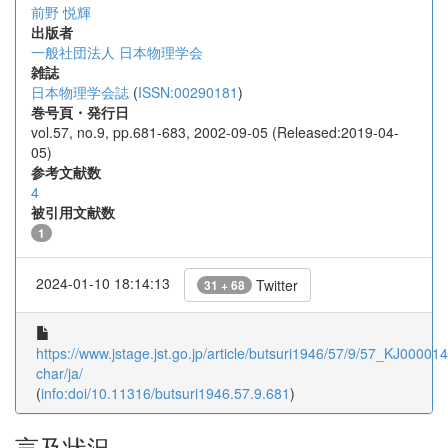
前野 悦輝
出版者
一般社団法人 日本物理学会
雑誌
日本物理学会誌
(
ISSN:00290181
)
巻号頁・発行日
vol.57, no.9, pp.681-683, 2002-09-05 (Released:2019-04-
05)
参考文献数
4
被引用文献数
1
2024-01-10 18:14:13
Twitter
31 + 68
https://www.jstage.jst.go.jp/article/butsuri1946/57/9/57_KJ000014
char/ja/
(
info:doi/10.11316/butsuri1946.57.9.681
)
言及状況