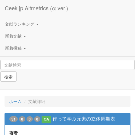
Ceek.jp Altmetrics (α ver.)
文献ランキング
新着文献
新着投稿
検索
ホーム
文献詳細
作って学ぶ元素の立体周期表
31
0
0
0
OA
著者