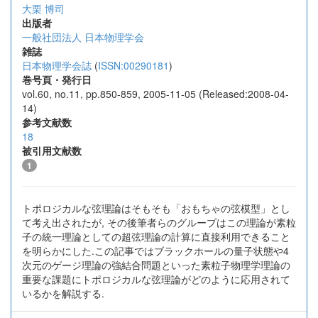
大栗 博司
出版者
一般社団法人 日本物理学会
雑誌
日本物理学会誌
(
ISSN:00290181
)
巻号頁・発行日
vol.60, no.11, pp.850-859, 2005-11-05 (Released:2008-04-
14)
参考文献数
18
被引用文献数
1
トポロジカルな弦理論はそもそも「おもちゃの弦模型」とし
て考え出されたが, その後筆者らのグループはこの理論が素粒
子の統一理論としての超弦理論の計算に直接利用できること
を明らかにした.この記事ではブラックホールの量子状態や4
次元のゲージ理論の強結合問題といった素粒子物理学理論の
重要な課題にトポロジカルな弦理論がどのように応用されて
いるかを解説する.