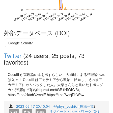
0
2023-07-07
2023-05-20
2023-06-07
2023-06-25
2023-07-13
2023-05-26
2023-06-13
2023-07-01
2023-06-01
2023-06-19
外部データベース (DOI)
Google Scholar
Twitter
(24 users, 25 posts, 73
favorites)
Cecotti が弦理論の本を出すらしい。大御所による弦理論の本
は久々！ Cecotti はアカデミアから政治に転向し、その後ア
カデミアにカムバックした人。大栗さんらと書いたトポロジ
カル弦理論で有名(https://t.co/8GR1HfWhVB)。
https://t.co/ck9dG2malE https://t.co/AvjsjDbW8w
2023-06-17 20:10:04
@phys_yoshiki
(
投稿一覧
)
リツイート・ネットワーク (24)
28
93
0.385