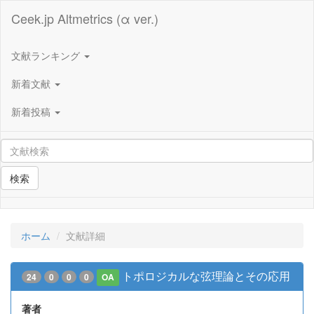
Ceek.jp Altmetrics (α ver.)
文献ランキング
新着文献
新着投稿
検索
ホーム
文献詳細
トポロジカルな弦理論とその応用
24
0
0
0
OA
著者