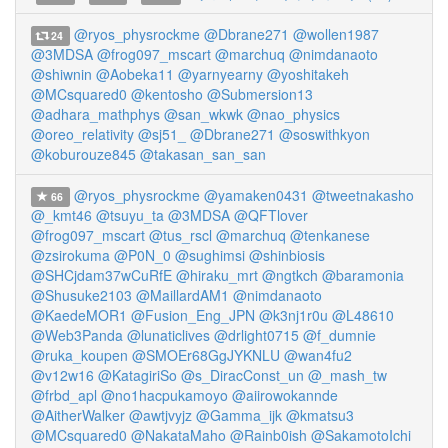
@ryos_physrockme
@Dbrane271
@wollen1987
24
@3MDSA
@frog097_mscart
@marchuq
@nimdanaoto
@shiwnin
@Aobeka11
@yarnyearny
@yoshitakeh
@MCsquared0
@kentosho
@Submersion13
@adhara_mathphys
@san_wkwk
@nao_physics
@oreo_relativity
@sj51_
@Dbrane271
@soswithkyon
@koburouze845
@takasan_san_san
@ryos_physrockme
@yamaken0431
@tweetnakasho
66
@_kmt46
@tsuyu_ta
@3MDSA
@QFTlover
@frog097_mscart
@tus_rscl
@marchuq
@tenkanese
@zsirokuma
@P0N_0
@sughimsi
@shinbiosis
@SHCjdam37wCuRfE
@hiraku_mrt
@ngtkch
@baramonia
@Shusuke2103
@MaillardAM1
@nimdanaoto
@KaedeMOR1
@Fusion_Eng_JPN
@k3nj1r0u
@L48610
@Web3Panda
@lunaticlives
@drlight0715
@f_dumnie
@ruka_koupen
@SMOEr68GgJYKNLU
@wan4fu2
@v12w16
@KatagiriSo
@s_DiracConst_un
@_mash_tw
@frbd_apl
@no1hacpukamoyo
@aiirowokannde
@AitherWalker
@awtjvyjz
@Gamma_ijk
@kmatsu3
@MCsquared0
@NakataMaho
@Rainb0ish
@SakamotoIchi