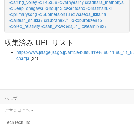
@string_volley
@T45356
@yarnyearny
@adhara_mathphys
@DeepTonegawa
@houji13
@kentosho
@mathtanuki
@primarysong
@Submersion13
@Waseda_ikitaina
@ajitesh_shukla7
@Dbrane271
@koburouze845
@oreo_relativity
@san_wkwk
@sj51_
@teamil9627
収集済み URL リスト
https://www.jstage.jst.go.jp/article/butsuri1946/60/11/60_11_8
char/ja
(24)
ヘルプ
ご意見はこちら
TechTech Inc.