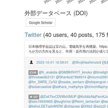
外部データベース (DOI)
Google Scholar
Twitter
(40 users, 40 posts, 175 f
日本物理学会誌は宝の山。電磁気学を再構築。https:
ろが力の方向を見ると、作用・反作用の法則が成り
2023-10-01 16:58:01
@ShojiHashimoto3
(
投
@h_arakida
@SMBKRHYT_kinoko
@limelig
39
@threewells3131
@Shanko27866974
@miumo2997
@for_SARS_CoV2
@osaka_sentaro
@tobipenguin
@subarusatosi
@adhara_mathphys
@chinchillaphy
@Zx6TkvCDVW4VMUP
@Ko56icNqPamKJv
167
@seo19930805
@sughimsi
@Reimi_tantantan
@wa
@k4hyLDETqdxW5RX
@chiguwa
@XX62
@aezzfr