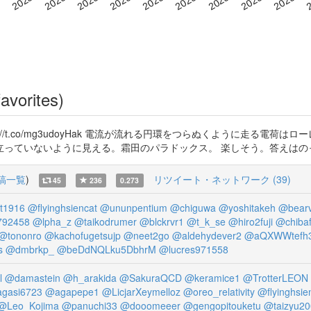
avorites)
//t.co/mg3udoyHak 電流が流れる円環をつらぬくように走る電
立っていないように見える。霜田のパラドックス。 楽しそう。答えはの
稿一覧
)
リツイート・ネットワーク (39)
45
236
0.273
ht1916
@flyinghsiencat
@ununpentium
@chiguwa
@yoshitakeh
@bearv
92458
@lpha_z
@taikodrumer
@blckrvr1
@t_k_se
@hiro2fuji
@chiba
@tononro
@kachofugetsujp
@neet2go
@aldehydever2
@aQXWWtefh
s
@dmbrkp_
@beDdNQLku5DbhrM
@lucres971558
l
@damastein
@h_arakida
@SakuraQCD
@keramice1
@TrotterLEON
gasi6723
@agapepe1
@LicjarXeymelloz
@oreo_relativity
@flyinghsie
@Leo_Kojima
@panuchi33
@dooomeeer
@gengopitouketu
@taizyu20