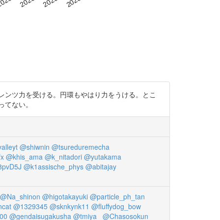
荷はローレンツ力を受ける。円環もやはり力をうける。とこ
ってない。
alleyt
@shiwnin
@tsureduremecha
fx
@khis_ama
@k_nitadori
@yutakama
3pvD5J
@k1assische_phys
@abitajay
@Na_shinon
@higotakayuki
@particle_ph_tan
ncat
@1329345
@sknkynk11
@fluffydog_bow
00
@gendaisugakusha
@tmiya_
@Chasosokun