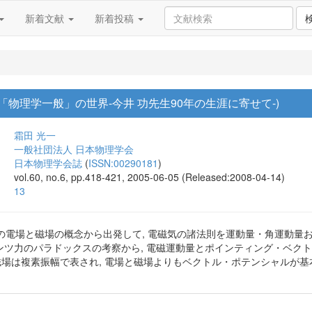
新着文献
新着投稿
「物理学一般」の世界-今井 功先生90年の生涯に寄せて-)
霜田 光一
一般社団法人 日本物理学会
日本物理学会誌
(
ISSN:00290181
)
vol.60, no.6, pp.418-421, 2005-06-05 (Released:2008-04-14)
13
の電場と磁場の概念から出発して, 電磁気の諸法則を運動量・角運動量
レンツ力のパラドックスの考察から, 電磁運動量とポインティング・ベク
磁場は複素振幅で表され, 電場と磁場よりもベクトル・ポテンシャルが基