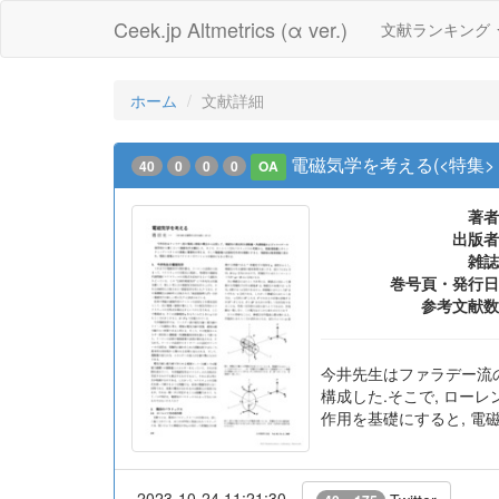
Ceek.jp Altmetrics (α ver.)
文献ランキング
ホーム
文献詳細
電磁気学を考える(<特集>
40
0
0
0
OA
著者
出版者
雑誌
巻号頁・発行日
参考文献数
今井先生はファラデー流
構成した.そこで, ロー
作用を基礎にすると, 電
2023-10-24 11:21:30