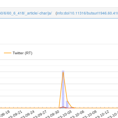
/60/6/60_6_418/_article/-char/ja/
(
info:doi/10.11316/butsuri1946.60.41
Twitter (RT)
2023-10-09
2023-10-12
2023-10
-09-18
2
2023-09-21
2023-09-24
2023-09-27
2023-09-30
2023-10-03
2023-10-06