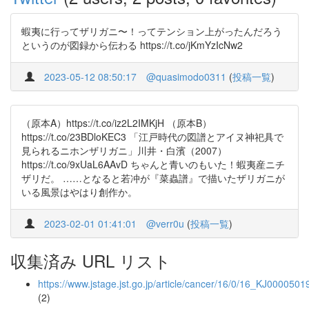
蝦夷に行ってザリガニ〜！ってテンション上がったんだろう
というのが図録から伝わる https://t.co/jKmYzIcNw2
2023-05-12 08:50:17
@quasimodo0311
(
投稿一覧
)
（原本A）https://t.co/iz2L2IMKjH （原本B）
https://t.co/23BDloKEC3 「江戸時代の図譜とアイヌ神祀具で
見られるニホンザリガニ」川井・白濱（2007）
https://t.co/9xUaL6AAvD ちゃんと青いのもいた！蝦夷産ニチ
ザリだ。 ……となると若冲が『菜蟲譜』で描いたザリガニが
いる風景はやはり創作か。
2023-02-01 01:41:01
@verr0u
(
投稿一覧
)
収集済み URL リスト
https://www.jstage.jst.go.jp/article/cancer/16/0/16_KJ000050
(2)