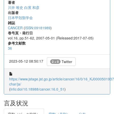
著者
川井 唯史
白濱 和彦
出版者
日本甲殻類学会
雑誌
CANCER
(
ISSN:09181989
)
巻号頁・発行日
vol.16, pp.51-62, 2007-05-01 (Released:2017-07-05)
参考文献数
36
2023-05-12 08:50:17
Twitter
2 + 0
https://www.jstage.jst.go.jp/article/cancer/16/0/16_KJ00005019378
char/ja/
(
info:doi/10.18988/cancer.16.0_51
)
言及状況