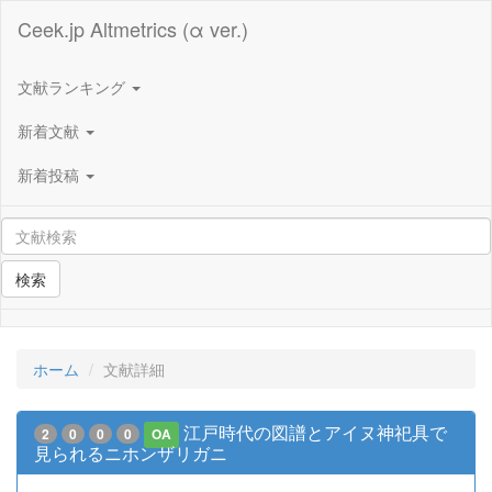
Ceek.jp Altmetrics (α ver.)
文献ランキング
新着文献
新着投稿
検索
ホーム
文献詳細
江戸時代の図譜とアイヌ神祀具で
2
0
0
0
OA
見られるニホンザリガニ