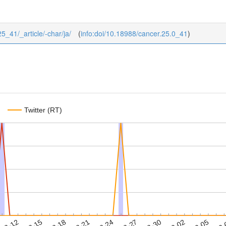
25_41/_article/-char/ja/
(
info:doi/10.18988/cancer.25.0_41
)
Twitter (RT)