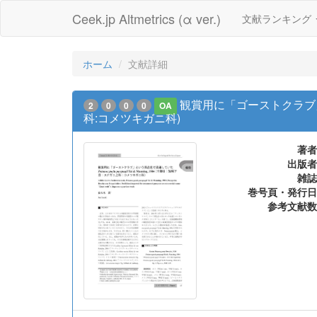
Ceek.jp Altmetrics (α ver.)
文献ランキング
ホーム
文献詳細
観賞用に「ゴーストクラブ」という商
2
0
0
0
OA
科:コメツキガニ科)
著者
出版者
雑誌
巻号頁・発行日
参考文献数