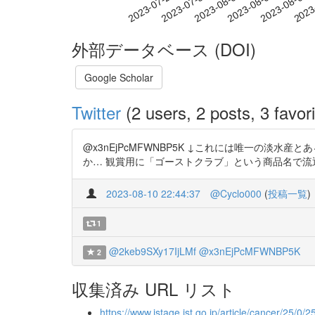
2023-08-03
2023-08-06
2023-08-09
2023
2023-07-28
2023-07-31
外部データベース (DOI)
Google Scholar
Twitter
(2 users, 2 posts, 3 favori
@x3nEjPcMFWNBP5K ↓これには唯一の
か… 観賞用に「ゴーストクラブ」という商品名で流通していた<i>Po
2023-08-10 22:44:37
@Cyclo000
(
投稿一覧
)
1
@2keb9SXy17IjLMf
@x3nEjPcMFWNBP5K
2
収集済み URL リスト
https://www.jstage.jst.go.jp/article/cancer/25/0/25