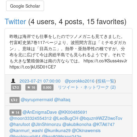
Google Scholar
Twitter
(4 users, 4 posts, 15 favorites)
昨晩は海岸でも仕事をしたのでツノメガニも見てきました。
竹富町史第7巻117ページより、波照間方言は「ミチヰダガカ
ン」、意味は「目高カニ」。熱帯・亜熱帯性の種ですが、分
布を北に広げて今は房総半島でも見られるようです。それで
も大きな繁殖個体は南の方ならでは。 https://t.co/KSuss4svJr
https://t.co/jkUSD01CE7
2023-07-21 07:00:00
@porokko2016
(
投稿一覧
)
リツイート・ネットワーク (2)
2
16
0.000
@syrupmermaid
@haltaq
2
@AnEnigmaDave
@KK00485691
14
@moon33324554312
@LeoBugCH
@bquzn9WZZ0woTov
@harufoot
@JiinShimonzu
@akubikonoha
@KTA6747
@kanmuri_washi
@kunikuna29
@Okinawensis
@bochimushi64
@ksn8099rang242q