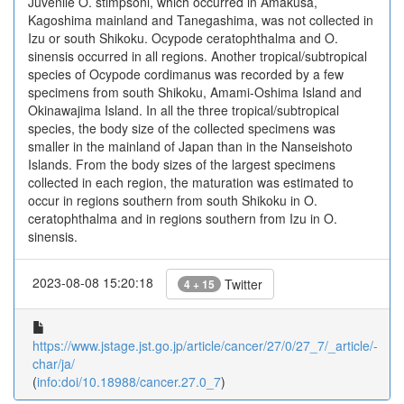
Juvenile O. stimpsoni, which occurred in Amakusa,
Kagoshima mainland and Tanegashima, was not collected in
Izu or south Shikoku. Ocypode ceratophthalma and O.
sinensis occurred in all regions. Another tropical/subtropical
species of Ocypode cordimanus was rec­orded by a few
specimens from south Shikoku, Amami-Oshima Island and
Okinawajima Island. In all the three tropical/subtropical
species, the body size of the collected specimens was
smaller in the mainland of Japan than in the Nanseishoto
Islands. From the body sizes of the largest specimens
collected in each region, the maturation was estimated to
occur in regions southern from south Shikoku in O.
ceratophthalma and in regions southern from Izu in O.
sinensis.
2023-08-08 15:20:18
Twitter
4 + 15
https://www.jstage.jst.go.jp/article/cancer/27/0/27_7/_article/-
char/ja/
(
info:doi/10.18988/cancer.27.0_7
)