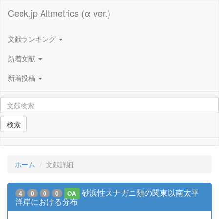
Ceek.jp Altmetrics (α ver.)
文献ランキング
新着文献
新着投稿
検索
ホーム
文献詳細
砂浜性スナガニ類の関東以南太平
4
0
0
0
OA
洋岸における分布