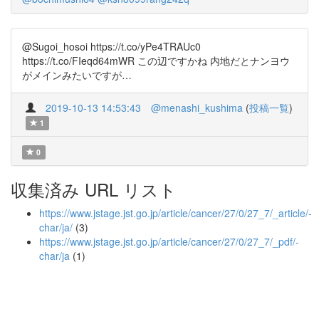
@Sugoi_hosoi https://t.co/yPe4TRAUc0
https://t.co/FIeqd64mWR この辺ですかね 内地だとナンヨウ
がメインみたいですが…
2019-10-13 14:53:43
@menashi_kushima
(
投稿一覧
)
1
0
収集済み URL リスト
https://www.jstage.jst.go.jp/article/cancer/27/0/27_7/_article/-
char/ja/
(3)
https://www.jstage.jst.go.jp/article/cancer/27/0/27_7/_pdf/-
char/ja
(1)