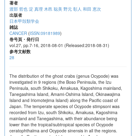
著者
渡部 哲也
淀 真理
木邑 聡美
野元 彰人
和田 恵次
出版者
日本甲殻類学会
雑誌
CANCER
(
ISSN:09181989
)
巻号頁・発行日
vol.27, pp.7-16, 2018-08-01 (Released:2018-08-31)
参考文献数
28
The distribution of the ghost crabs (genus Ocypode) was
investigated in 9 regions (the Boso Peninsula, the Izu
Peninsula, south Shikoku, Amakusa, Kagoshima mainland,
Tanegashima Island, Amami-Oshima Island, Okinawajima
Island and Iriomotejima Island) along the Pacific coast of
Japan. The temperate species of Ocypode stimpsoni was
rec­orded from Izu, south Shikoku, Amakusa, Kagoshima
mainland and Tanegashima, with their abundance being
lower than the tropical/subtropical species of Ocypode
ceratophthalma and Ocypode sinensis in all the regions.