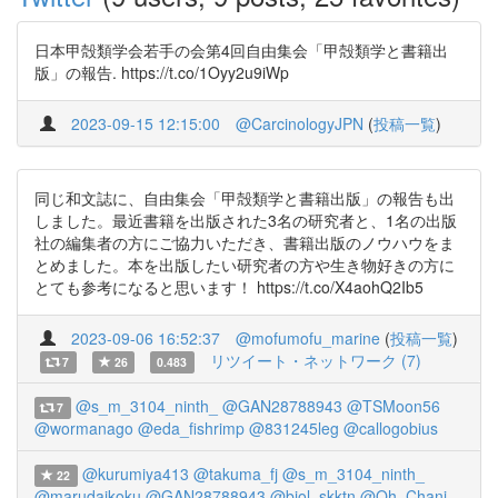
日本甲殻類学会若手の会第4回自由集会「甲殻類学と書籍出
版」の報告. https://t.co/1Oyy2u9iWp
2023-09-15 12:15:00
@CarcinologyJPN
(
投稿一覧
)
同じ和文誌に、自由集会「甲殻類学と書籍出版」の報告も出
しました。最近書籍を出版された3名の研究者と、1名の出版
社の編集者の方にご協力いただき、書籍出版のノウハウをま
とめました。本を出版したい研究者の方や生き物好きの方に
とても参考になると思います！ https://t.co/X4aohQ2Ib5
2023-09-06 16:52:37
@mofumofu_marine
(
投稿一覧
)
リツイート・ネットワーク (7)
7
26
0.483
@s_m_3104_ninth_
@GAN28788943
@TSMoon56
7
@wormanago
@eda_fishrimp
@831245leg
@callogobius
@kurumiya413
@takuma_fj
@s_m_3104_ninth_
22
@marudaikoku
@GAN28788943
@biol_skktn
@Oh_Chani