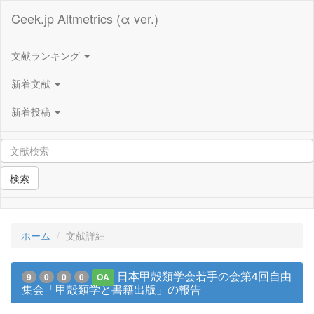
Ceek.jp Altmetrics (α ver.)
文献ランキング
新着文献
新着投稿
検索
ホーム
文献詳細
日本甲殻類学会若手の会第4回自由
9
0
0
0
OA
集会「甲殻類学と書籍出版」の報告