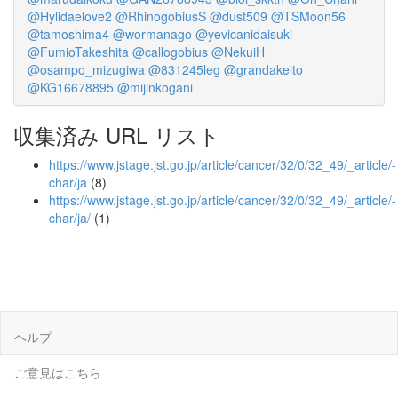
@Hylidaelove2
@RhinogobiusS
@dust509
@TSMoon56
@tamoshima4
@wormanago
@yevicanidaisuki
@FumioTakeshita
@callogobius
@NekuiH
@osampo_mizugiwa
@831245leg
@grandakeito
@KG16678895
@mijinkogani
収集済み URL リスト
https://www.jstage.jst.go.jp/article/cancer/32/0/32_49/_article/-
char/ja
(8)
https://www.jstage.jst.go.jp/article/cancer/32/0/32_49/_article/-
char/ja/
(1)
ヘルプ
ご意見はこちら