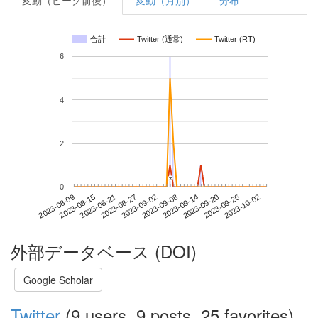
変動（ピーク前後）
変動（月別）
分布
合計
Twitter (通常)
Twitter (RT)
6
4
2
*
*
0
2023-09-26
2023-08-09
2023-08-27
2023-09-14
2023-10-02
2023-08-15
2023-09-02
2023-09-20
2023-08-21
2023-09-08
外部データベース (DOI)
Google Scholar
Twitter
(9 users, 9 posts, 25 favorites)