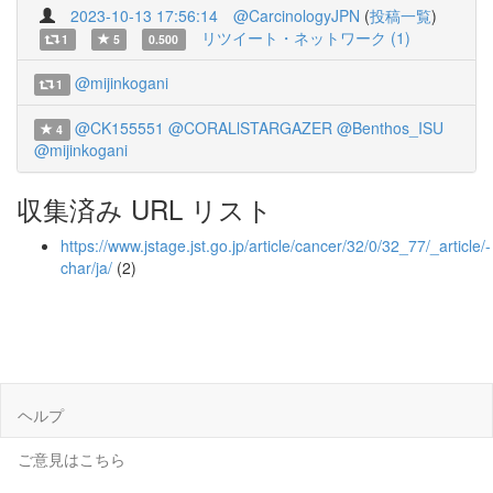
2023-10-13 17:56:14
@CarcinologyJPN
(
投稿一覧
)
リツイート・ネットワーク (1)
1
5
0.500
@mijinkogani
1
@CK155551
@CORALlSTARGAZER
@Benthos_ISU
4
@mijinkogani
収集済み URL リスト
https://www.jstage.jst.go.jp/article/cancer/32/0/32_77/_article/-
char/ja/
(2)
ヘルプ
ご意見はこちら