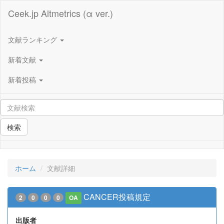
Ceek.jp Altmetrics (α ver.)
文献ランキング
新着文献
新着投稿
検索
ホーム
文献詳細
CANCER投稿規定
2
0
0
0
OA
出版者