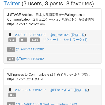
Twitter
(3 users, 3 posts, 8 favorites)
J-STAGE Articles - 日本人英語学習者のWillingness to
Communicateと コミュニケーション活動における伝達内容
https://t.co/XePIV0Vmwm
2023-12-03 21:00:39
@ni_mo1028
(
投稿一覧
)
リツイート・ネットワーク (1)
2
1
1.000
@Trevor11199282
1
@Trevor11199282
1
Willingness to Communicate はじめてきいた あとで読む
https://t.co/4QxnTQStTd
2023-09-18 23:02:35
@PPstudyDWE
(
投稿一覧
)
7
@UtQg9B11qdGFYmC
@fumufumu8989
7