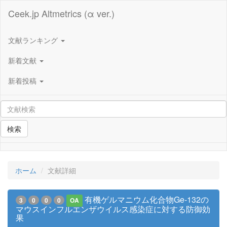
Ceek.jp Altmetrics (α ver.)
文献ランキング
新着文献
新着投稿
検索
ホーム
文献詳細
有機ゲルマニウム化合物Ge-132の
3
0
0
0
OA
マウスインフルエンザウイルス感染症に対する防御効
果