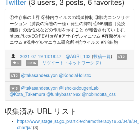
Twitter
(3 users, 3 posts, 6 favorites)
①生存率の上昇 ②肺内ウイルスの増殖抑制 ③肺内コンソリデ
ーション（肺炎の病態の一種）発生の抑制 ④NK細胞（免疫
細胞）の活性化などの作用を示すこと が報告されています。
https://t.co/ECrFEV1prW #アサイゲルマニウム #有機ゲルマ
ニウム #浅井ゲルマニウム研究所 #抗ウイルス #NK細胞
2021-07-19 13:18:47
@AGRI_132
(
投稿一覧
)
2
リツイート・ネットワーク (2)
5
0.316
@takasandesuyon
@KoholaHolistic
2
@takasandesuyon
@IshokudougenLab
5
@Kota_Takemura
@funkybass1962
@nobinobita_css
収集済み URL リスト
https://www.jstage.jst.go.jp/article/chemotherapy1953/34/8/34
char/ja/
(3)