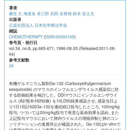
著者
麻生 久
海老名 卓三郎
石田 名香雄
鈴木 富士夫
出版者
公益社団法人 日本化学療法学会
雑誌
CHEMOTHERAPY
(
ISSN:00093165
)
巻号頁・発行日
vol.34, no.8, pp.665-671, 1986-08-25 (Released:2011-08-
04)
参考文献数
26
有機ゲルマニウム製剤Ge-132 (Carboxyethylgermanium
sesquioxide) のマウスのインフルエンザウイルス感染症に対
する防御効果を検討した。DDIマウスにインフルエンザウイ
ルス (A2/熊本/H2N2株) を10LD50経鼻感染させ, 感染当日よ
り1日1回計6回Ge-132を連続経口投与したところ, 100mg/kg
投与, つづいては20mg/kg投与で有意な延命効果を認め, また
上記投与マウスにおいて肺内ウイルスの増殖抑制と肺のコン
ソリデーションの進展停止が確認された。Ge-132はin vitroで
は直接の抗ウイルス作用を全く示さないことから, マウスにお