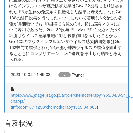
けるインフルエンザ感染防御効果はGe-132投与により誘起さ
れたIFNが生体の免疫系を賦活化した結果と考えた。なおGe-
132の経口投与を行なったマウスにおいて著明なNK活性の増
強が脾細胞中でも, 肺組織でも認められ, 特に感染マウスにお
いて著明であった。Ge-132投与でin vivoで活性化されたNK
細胞はウイルス感染細胞に対し殺傷作用を示したことから,
Ge-132のマウスインフルエンザウイルス感染防御効果はGe-
132投与で増強されたNK細胞が肺内ウイルスの増殖を阻止す
るとともにコンソリデーションの進展を停止した結果と考え
られる。
2023-10-02 14:49:03
Twitter
3 + 6
https://www.jstage.jst.go.jp/article/chemotherapy1953/34/8/34_8_
char/ja/
(
info:doi/10.11250/chemotherapy1953.34.665
)
言及状況