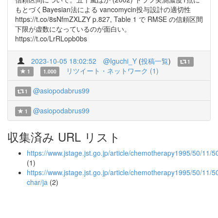
もとづくBayesian法による vancomycin投与設計の適切性
https://t.co/8sNfmZXLZY p.827, Table 1 で RMSE の信頼区間
下限が虚数になっているのが面白い。
https://t.co/LrRLopb0bs
2023-10-05 18:02:52
@Iguchi_Y
(
投稿一覧
)
1
リツイート・ネットワーク (1)
1
1.000
@asiopodabrus99
1
@asiopodabrus99
1
収集済み URL リスト
https://www.jstage.jst.go.jp/article/chemotherapy1995/50/11/
(1)
https://www.jstage.jst.go.jp/article/chemotherapy1995/50/11/
char/ja
(2)