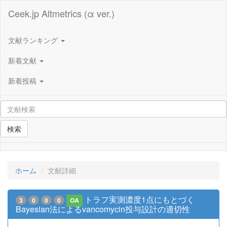
Ceek.jp Altmetrics (α ver.)
文献ランキング
新着文献
新着投稿
検索
ホーム
文献詳細
トラフ実測濃度1点にもとづく
3
0
0
0
OA
Bayesian法によるvancomycin投与設計の適切性