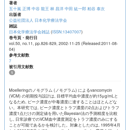
著者
五十嵐 正博
中谷 龍王
林 昌洋
中田 紘一郎
粕谷 泰次
出版者
公益社団法人 日本化学療法学会
雑誌
日本化学療法学会雑誌
(
ISSN:13407007
)
巻号頁・発行日
vol.50, no.11, pp.826-829, 2002-11-25 (Released:2011-08-
04)
参考文献数
7
被引用文献数
1
Moelleringのノモグラム (ノモグラム) によるvancomycin
(VCM) の初期投与設計は, 目標平均血中濃度が約15μg/mLと
なるため, ピーク濃度が中毒濃度に達することはほとんどな
い。本研究では, ピーク濃度とトラフ濃度の2点およびトラフ
濃度1点だけの測定値を用いたBayesian法の予測精度を比較
し, 日常診療でのVCM血中濃度測定をトラフ濃度のみにする
ことが可能であるかを検討した。対象としたのは, 1995年4月