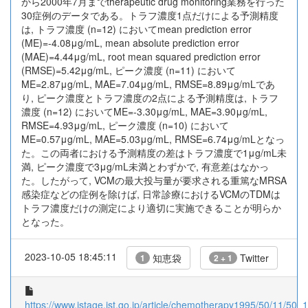
から2000年7月までtherapeutic drug monitoring業務を行った
30症例のデータである。トラフ濃度1点だけによる予測精度
は, トラフ濃度 (n=12) においてmean prediction error
(ME)=-4.08μg/mL, mean absolute prediction error
(MAE)=4.44μg/mL, root mean squared prediction error
(RMSE)=5.42μg/mL, ピーク濃度 (n=11) において
ME=2.87μg/mL, MAE=7.04μg/mL, RMSE=8.89μg/mLであ
り, ピーク濃度とトラフ濃度の2点による予測精度は, トラフ
濃度 (n=12) においてME=-3.30μg/mL, MAE=3.90μg/mL,
RMSE=4.93μg/mL, ピーク濃度 (n=10) において
ME=0.57μg/mL, MAE=5.03μg/mL, RMSE=6.74μg/mLとなっ
た。この両者における予測精度の差はトラフ濃度で1μg/mL未
満, ピーク濃度で3μg/mL未満とわずかで, 有意差はなかっ
た。したがって, VCMの最大投与量が要求される重篤なMRSA
感染症などの症例を除けば, 日常診療におけるVCMのTDMは
トラフ濃度だけの測定により適切に実施できることが明らか
となった。
2023-10-05 18:45:11
知恵袋
Twitter
1
2 + 1
https://www.jstage.jst.go.jp/article/chemotherapy1995/50/11/50_1