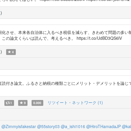
覧
)
洞化させ、本来各自治体に入るべき税収を減らす、きわめて問題の多い
らいは読んで、考えるべき。 https://t.co/UdBD3QS6lV
覧
)
4
査読付き論文。ふるさと納税の種類ごとにメリット・デメリットを論じ
)
リツイート・ネットワーク (1)
1
9
0.000
9
@Zimmyisfakestar
@55story03
@a_ishi1016
@HiroTHamadaJP
@ka