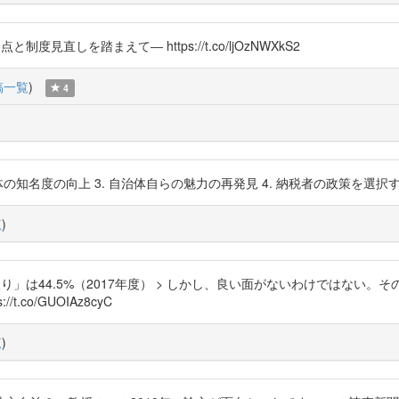
と制度見直しを踏まえて― https://t.co/ljOzNWXkS2
稿一覧
)
4
知名度の向上 3. 自治体自らの魅力の再発見 4. 納税者の政策を選択するという自己
覧
)
り」は44.5%（2017年度） > しかし、良い面がないわけではない
co/GUOIAz8cyC
覧
)