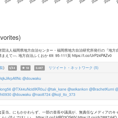
vorites)
法人福岡県地方自治センター・福岡県地方自治研究所発行の『地方自治ふく
自治ふくおか 69: 95-111頁 https://t.co/UrP24PAZv0
覧
)
リツイート・ネットワーク (5)
4
18
0.447
jkJArpAflNc
@douwaku
xiong56
@TX44uNcidIKR0uJ
@tak_kane
@seikankon
@BrachetKumi
@
hi0930
@douwaku
@nao8724
@koji_ito_373
は妥当。にもかかわらず、一部の首長や議員が、無責任なメディアのキ
https://t.co/UdBD3QS6lV https://t.co/cb7j887zHQ