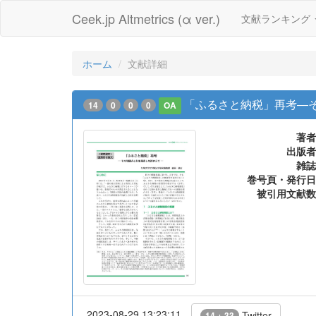
Ceek.jp Altmetrics (α ver.)
文献ランキング
ホーム
文献詳細
「ふるさと納税」再考―
14
0
0
0
OA
著者
出版者
雑誌
巻号頁・発行日
被引用文献数
2023-08-29 13:23:11
Twitter
14 + 33