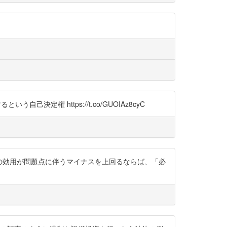
決定権 https://t.co/GUOIAz8cyC
。その効用が問題点に伴うマイナスを上回るならば、「必