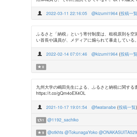
2022-03-11 22:16:05
@kizumi1964
(
投稿一
ふるさと「納税」という寄付制度は、租税原則を空
い首長や議員が、メディアに煽られて暴走している。この論文く
2022-02-14 07:01:46
@kizumi1964
(
投稿一
0
九州大学の嶋田先生による、ふるさと納税に関する
https://t.co/gQm4oEX4OL
2021-10-17 19:01:54
@fwatanabe
(
投稿一覧
@1192_sachiko
1
@otkhts
@TokunagaYoko
@ONAKASUITA52
9