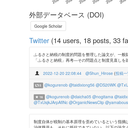
外部データベース (DOI)
Google Scholar
Twitter
(14 users, 18 posts, 33 fa
ふるさと納税の制度的問題を整理した論文が、一般財団
「ふるさと納税」再考―その問題点と制度見直しを踏まえて―. 地方
2022-12-20 22:08:44
@Shun_Hirose
(
投稿一
@kogurenob
@taidixiong56
@DS20WK
@TxUs
5
@kogurenob
@daicha05
@nogitama
@taidi
16
@TxUsjkJArpAflNc
@OrganicNewsClip
@yamabous
制度自体が税制の基本原理を歪めているという指摘
治体職員も、それに抵抗できていない。以下の論文くらい読んでほしい。 