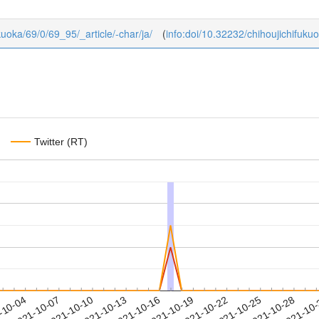
ukuoka/69/0/69_95/_article/-char/ja/
(
info:doi/10.32232/chihoujichifuku
Twitter (RT)
2021-10-25
2021-10-28
2021-10
-10-04
2
2021-10-07
2021-10-10
2021-10-13
2021-10-16
2021-10-19
2021-10-22