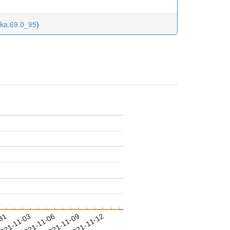
oka.69.0_95
)
-31
021-11-03
2021-11-06
2021-11-09
2021-11-12