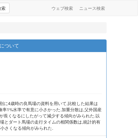
検索
ウェブ検索
ニュース検索
較について
別に4歳時の良馬場の資料を用いて,比較した結果は
険率1%水準で有意に小さかった.加重分散は,父外国産
距離が長くなるにしたがって減少する傾向がみられた.以
馬場とダート馬場の走行タイムの相関係数は,統計的有
数が小さくなる傾向がみられた.