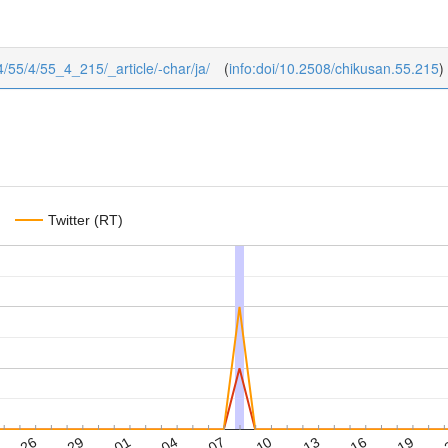
4/55/4/55_4_215/_article/-char/ja/
(
info:doi/10.2508/chikusan.55.215
)
Twitter (RT)