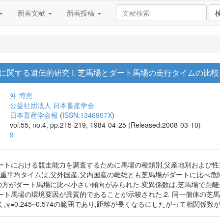
新着文献
新着投稿
に関する遺伝的研究 I. 芝馬場とダート馬場の走行タイムの比
沖 博憲
公益社団法人 日本畜産学会
日本畜産学会報
(
ISSN:1346907X
)
vol.55, no.4, pp.215-219, 1984-04-25 (Released:2008-03-10)
9
ートにおける競走能力を調査するために馬場の種類別,父産地別および性
 加重平均タイムは,父外国産,父内国産の雌雄とも芝馬場がダートに比べ危
馬場の方がダート馬場に比べ小さい傾向がみられた.変異係数は,芝馬場で
ート馬場の環境要因が異質的であることが示唆された.2. 同一個体の芝
γ=0.245~0.574の範囲であり,距離が長くなるにしたがって相関係