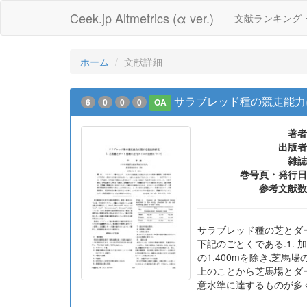
Ceek.jp Altmetrics (α ver.)
文献ランキング
ホーム
文献詳細
サラブレッド種の競走能力
6
0
0
0
OA
著者
出版者
雑誌
巻号頁・発行日
参考文献数
サラブレッド種の芝とダ
下記のごとくである.1.
の1,400mを除き,芝
上のことから芝馬場とダ
意水準に達するものが多く,