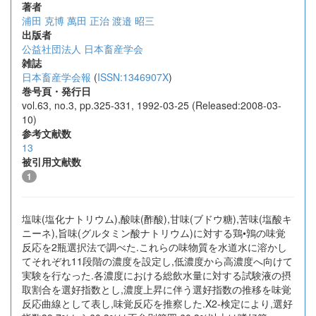
著者
浦田 克博
萬田 正治
渡邉 昭三
出版者
公益社団法人 日本畜産学会
雑誌
日本畜産学会報
(
ISSN:1346907X
)
巻号頁・発行日
vol.63, no.3, pp.325-331, 1992-03-25 (Released:2008-03-
10)
参考文献数
13
被引用文献数
1
塩味(塩化ナトリウム),酸味(酢酸),甘味(ブドウ糖),苦味(塩酸キ
ニーネ),旨味(グルタミン酸ナトリウム)に対する鶏•鶉の味覚
反応を2瓶選択法で調べた.これらの味物質を水道水に溶かし
てそれぞれ11段階の濃度を設定し,低濃度から高濃度へ向けて
実験を行なった.各濃度における総飲水量に対する試験液の摂
取割合を選好指数とし,濃度上昇に伴う選好指数の推移を味覚
反応曲線として表し,味覚反応を推察した.X2-検定により,選好