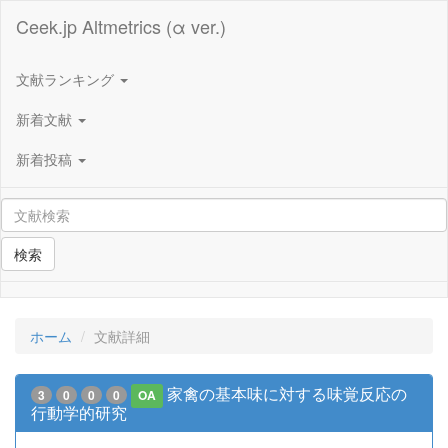
Ceek.jp Altmetrics (α ver.)
文献ランキング
新着文献
新着投稿
検索
ホーム
文献詳細
家禽の基本味に対する味覚反応の
3
0
0
0
OA
行動学的研究