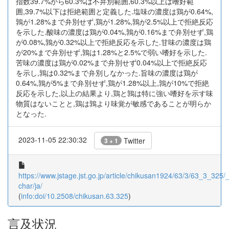
指数39.7%から60.3%は不弁別範囲,60.3%以上は嗜好範
囲,39.7%以下は拒絶範囲と定義した.塩味の濃度は鶏が0.64%,
鶉が1.28%まで弁別せず,鶏が1.28%,鶉が2.5%以上で拒絶反応
を示した.酸味の濃度は鶏が0.04%,鶉が0.16%まで弁別せず,鶏
が0.08%,鶉が0.32%以上で拒絶反応を示した.甘味の濃度は鶏
が20%まで弁別せず,鶉は1.28%と2.5%で弱い嗜好を示した.
苦味の濃度は鶏が0.02%まで弁別せず0.04%以上で拒絶反応
を示し,鶉は0.32%まで弁別しなかった.旨味の濃度は鶏が
0.64%,鶉が5%まで弁別せず,鶏が1.28%以上,鶉が10%で拒絶
反応を示した,以上の結果より,鶏と鶉は特に強い嗜好を示す味
物質はないことと,鶏は鶉より味覚が敏感であることが明らか
となった.
2023-11-05 22:30:32
Twitter
3 + 1
https://www.jstage.jst.go.jp/article/chikusan1924/63/3/63_3_325/_a
char/ja/
(
info:doi/10.2508/chikusan.63.325
)
言及状況