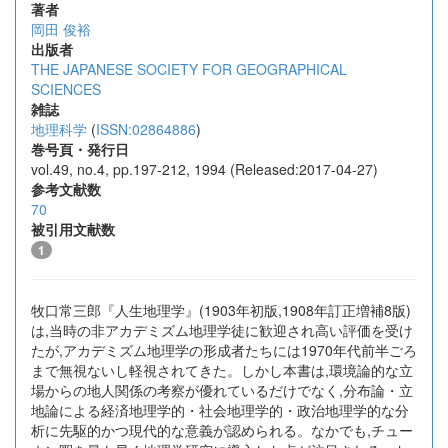
著者
岡田 俊裕
出版者
THE JAPANESE SOCIETY FOR GEOGRAPHICAL
SCIENCES
雑誌
地理科学
(
ISSN:02864886
)
巻号頁・発行日
vol.49, no.4, pp.197-212, 1994 (Released:2017-04-27)
参考文献数
70
被引用文献数
1
牧口常三郎『人生地理学』(1903年初版,1908年訂正増補8版)
は,当時の非アカデミズム地理学徒に歓迎され高い評価を受け
たが,アカデミズム地理学の形成者たちには1970年代前半ごろ
まで無視ないし軽視されてきた。しかし本書は,環境論的な立
場からの地人関係の考察が優れているだけでなく,分布論・立
地論による経済地理学的・社会地理学的・政治地理学的な分
析に先駆的かつ現代的な意義が認められる。なかでも,チュー