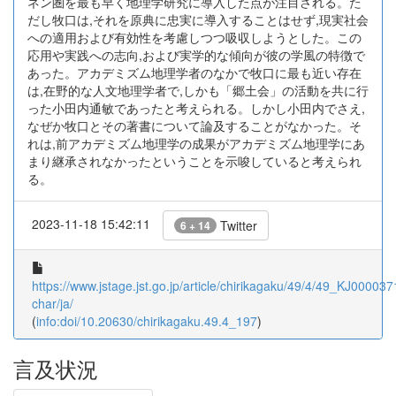
ネン圏を最も早く地理学研究に導入した点が注目される。た
だし牧口は,それを原典に忠実に導入することはせず,現実社会
への適用および有効性を考慮しつつ吸収しようとした。この
応用や実践への志向,および実学的な傾向が彼の学風の特徴で
あった。アカデミズム地理学者のなかで牧口に最も近い存在
は,在野的な人文地理学者で,しかも「郷土会」の活動を共に行
った小田内通敏であったと考えられる。しかし小田内でさえ,
なぜか牧口とその著書について論及することがなかった。そ
れは,前アカデミズム地理学の成果がアカデミズム地理学にあ
まり継承されなかったということを示唆していると考えられ
る。
2023-11-18 15:42:11
Twitter
6 + 14
https://www.jstage.jst.go.jp/article/chirikagaku/49/4/49_KJ000037
char/ja/
(
info:doi/10.20630/chirikagaku.49.4_197
)
言及状況