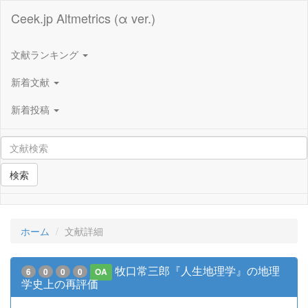
Ceek.jp Altmetrics (α ver.)
文献ランキング
新着文献
新着投稿
検索
ホーム
文献詳細
牧口常三郎『人生地理学』の地理
6
0
0
0
OA
学史上の再評価