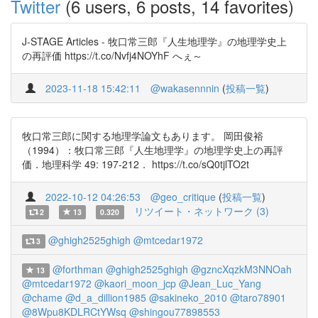
Twitter
(6 users, 6 posts, 14 favorites)
J-STAGE Articles - 牧口常三郎『人生地理学』の地理学史上
の再評価 https://t.co/Nvfj4NOYhF へぇ～
2023-11-18 15:42:11
@wakasennnin
(
投稿一覧
)
牧口常三郎に関する地理学論文もあります。 岡田俊裕
（1994）：牧口常三郎『人生地理学』の地理学史上の再評
価．地理科学 49: 197-212． https://t.co/sQ0tjlTO2t
2022-10-12 04:26:53
@geo_critique
(
投稿一覧
)
リツイート・ネットワーク (3)
2
13
0.320
@ghigh2525ghigh
@mtcedar1972
3
@forthman
@ghigh2525ghigh
@gzncXqzkM3NNOah
13
@mtcedar1972
@kaori_moon_jcp
@Jean_Luc_Yang
@chame
@d_a_dillion1985
@sakineko_2010
@taro78901
@8Wpu8KDLRCtYWsq
@shingou77898553