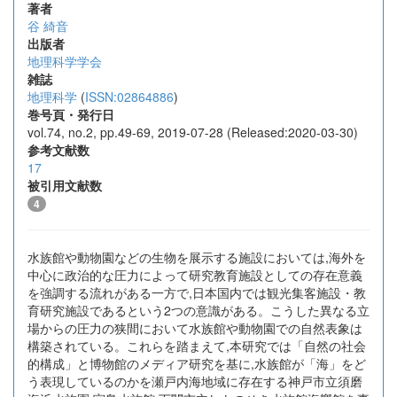
著者
谷 綺音
出版者
地理科学学会
雑誌
地理科学
(
ISSN:02864886
)
巻号頁・発行日
vol.74, no.2, pp.49-69, 2019-07-28 (Released:2020-03-30)
参考文献数
17
被引用文献数
4
水族館や動物園などの生物を展示する施設においては,海外を
中心に政治的な圧力によって研究教育施設としての存在意義
を強調する流れがある一方で,日本国内では観光集客施設・教
育研究施設であるという2つの意識がある。こうした異なる立
場からの圧力の狭間において水族館や動物園での自然表象は
構築されている。これらを踏まえて,本研究では「自然の社会
的構成」と博物館のメディア研究を基に,水族館が「海」をど
う表現しているのかを瀬戸内海地域に存在する神戸市立須磨