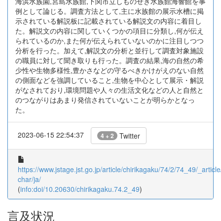
海浜水族園,宮島水族館,下関市立しものせき水族館海響館を事
例として論じる。調査方法として,主に水族館の展示水槽に掲
示されている解説板に記載されている解説文の内容に着目し
た。解説文の内容に関していくつかの項目に分類し,何が伝え
られているのか,また何が伝えられていないのかに注目しつつ
分析を行った。加えて,解説文の分析と並行して調査対象施設
の職員に対して聞き取りも行った。調査の結果,海の自然の希
少性や生物多様性,豊かさなどの守るべきかけがえのない自然
の側面などを強調していること,生物を中心として展示・解説
がなされており,環境問題や人々の生活文化などの人と自然と
のつながりはあまり発信されていないことが明らかとなっ
た。
2023-06-15 22:54:37
Twitter
4 + 2
https://www.jstage.jst.go.jp/article/chirikagaku/74/2/74_49/_article
char/ja/
(
info:doi/10.20630/chirikagaku.74.2_49
)
言及状況