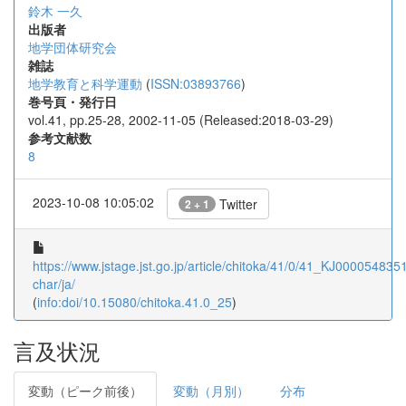
鈴木 一久
出版者
地学団体研究会
雑誌
地学教育と科学運動
(
ISSN:03893766
)
巻号頁・発行日
vol.41, pp.25-28, 2002-11-05 (Released:2018-03-29)
参考文献数
8
2023-10-08 10:05:02
Twitter
2 + 1
https://www.jstage.jst.go.jp/article/chitoka/41/0/41_KJ0000548351
char/ja/
(
info:doi/10.15080/chitoka.41.0_25
)
言及状況
変動（ピーク前後）
変動（月別）
分布