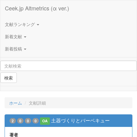
Ceek.jp Altmetrics (α ver.)
文献ランキング
新着文献
新着投稿
検索
ホーム
文献詳細
土器づくりとバーベキュー
2
0
0
0
OA
著者