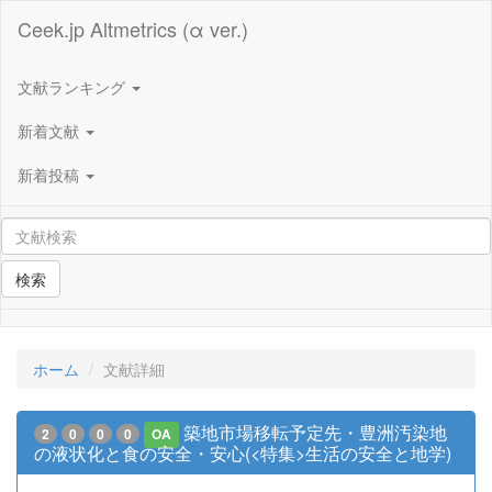
Ceek.jp Altmetrics (α ver.)
文献ランキング
新着文献
新着投稿
検索
ホーム
文献詳細
築地市場移転予定先・豊洲汚染地
2
0
0
0
OA
の液状化と食の安全・安心(<特集>生活の安全と地学)