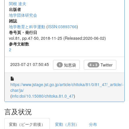
関根 達夫
出版者
地学団体研究会
雑誌
地学教育と科学運動
(
ISSN:03893766
)
巻号頁・発行日
vol.81, pp.47-50, 2018-11-25 (Released:2020-06-02)
参考文献数
2
2023-07-21 07:50:45
知恵袋
Twitter
1
4 + 3
https://www.jstage.jst.go.jp/article/chitoka/81/0/81_47/_article/-
char/ja/
(
info:doi/10.15080/chitoka.81.0_47
)
言及状況
変動（ピーク前後）
変動（月別）
分布