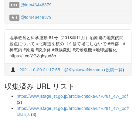
@tom46448379
1
@tom46448379
1
地学教育と科学運動 81号（2018年11月）泊原発の地質的問
題点について #北海道を核のゴミ捨て場にしないで #寿都 #
神恵内 #原発 #脱原発 #気候変動 #気候危機 #地球温暖化
https://t.co/ZGZqhyud8o
2021-10-20 21:17:55
@KiyokawaNozomu
(
投稿一覧
)
収集済み URL リスト
https://www.jstage.jst.go.jp/article/chitoka/81/0/81_47/_pdf
(2)
https://www.jstage.jst.go.jp/article/chitoka/81/0/81_47/_pdf/-
char/ja
(3)