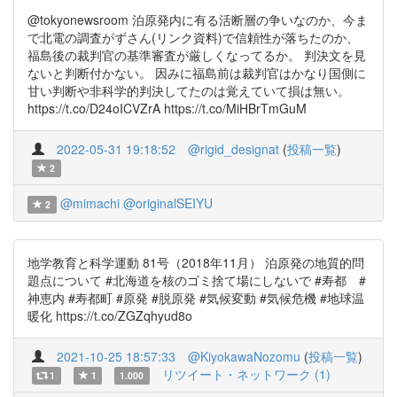
@tokyonewsroom 泊原発内に有る活断層の争いなのか、今ま
で北電の調査がずさん(リンク資料)で信頼性が落ちたのか、
福島後の裁判官の基準審査が厳しくなってるか。 判決文を見
ないと判断付かない。 因みに福島前は裁判官はかなり国側に
甘い判断や非科学的判決してたのは覚えていて損は無い。
https://t.co/D24oICVZrA https://t.co/MiHBrTmGuM
2022-05-31 19:18:52
@rigid_designat
(
投稿一覧
)
2
@mimachi
@originalSEIYU
2
地学教育と科学運動 81号（2018年11月） 泊原発の地質的問
題点について #北海道を核のゴミ捨て場にしないで #寿都 #
神恵内 #寿都町 #原発 #脱原発 #気候変動 #気候危機 #地球温
暖化 https://t.co/ZGZqhyud8o
2021-10-25 18:57:33
@KiyokawaNozomu
(
投稿一覧
)
リツイート・ネットワーク (1)
1
1
1.000