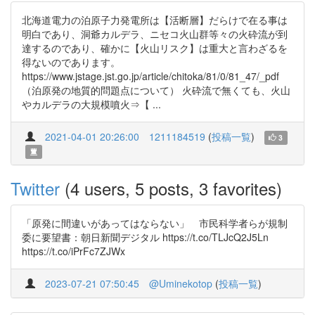
北海道電力の泊原子力発電所は【活断層】だらけで在る事は
明白であり、洞爺カルデラ、ニセコ火山群等々の火砕流が到
達するのであり、確かに【火山リスク】は重大と言わざるを
得ないのであります。
https://www.jstage.jst.go.jp/article/chitoka/81/0/81_47/_pdf
（泊原発の地質的問題点について） 火砕流で無くても、火山
やカルデラの大規模噴火⇒【 ...
2021-04-01 20:26:00
1211184519
(
投稿一覧
)
3
Twitter
(4 users, 5 posts, 3 favorites)
「原発に間違いがあってはならない」 市民科学者らが規制
委に要望書：朝日新聞デジタル https://t.co/TLJcQ2J5Ln
https://t.co/iPrFc7ZJWx
2023-07-21 07:50:45
@Uminekotop
(
投稿一覧
)