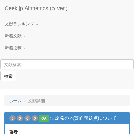
Ceek.jp Altmetrics (α ver.)
文献ランキング
新着文献
新着投稿
検索
ホーム
文献詳細
泊原発の地質的問題点について
5
0
0
0
OA
著者