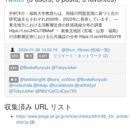
中村洋介・福島大学教授らは、同様の問題意識に基づく次の
研究論文もそれぞれ2020年、2022年に発表しています。 —
東北地方における活断層近傍の鉄道路線分布の調査
https://t.co/JHCu7IBMwF ・ 南東北地区 (宮城・山形・福島)
の活断層近傍における公共施設の分布 https://t.co/eH0o5fztY8
2024-01-08 10:00:15
@Shun_Hirose
(
投稿一覧
)
リツイート・ネットワーク (2)
2
9
0.471
@BooksKuryudo
@TokyoJoker
2
@taidixiong56
@sora_oo00oo
@BooksKuryudo
9
@motochida
@hikaju
@lunafalcata
@ra0k92yd
@TokyoJoker
@N821UyCLdCpo7X5
収集済み URL リスト
https://www.jstage.jst.go.jp/article/chitoka/88/0/88_43/_article/-
char/ja
(3)