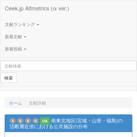
Ceek.jp Altmetrics (α ver.)
文献ランキング
新着文献
新着投稿
検索
ホーム
文献詳細
南東北地区(宮城・山形・福島)の
3
0
0
0
OA
活断層近傍における公共施設の分布