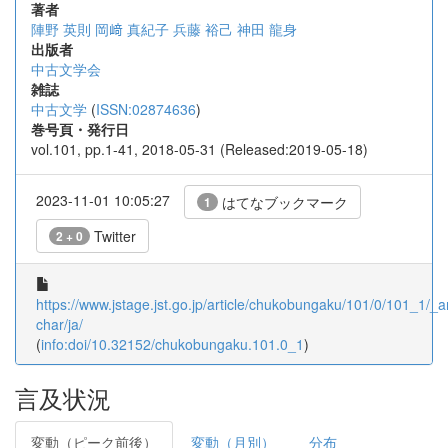
著者
陣野 英則
岡﨑 真紀子
兵藤 裕己
神田 龍身
出版者
中古文学会
雑誌
中古文学
(
ISSN:02874636
)
巻号頁・発行日
vol.101, pp.1-41, 2018-05-31 (Released:2019-05-18)
2023-11-01 10:05:27
はてなブックマーク
1
Twitter
2 + 0
https://www.jstage.jst.go.jp/article/chukobungaku/101/0/101_1/_art
char/ja/
(
info:doi/10.32152/chukobungaku.101.0_1
)
言及状況
変動（ピーク前後）
変動（月別）
分布