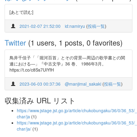
[あとで読む]
2021-02-07 21:52:00
id:namiryu
(
投稿一覧
)
Twitter
(1 users, 1 posts, 0 favorites)
鳥井千佳子「「堀河百首」とその背景―周辺の歌学書との関
連における―」『中古文学』36 巻、 1986年3月。
https://t.co/c8Ss7UiYfH
2023-06-03 00:37:36
@manjimal_sakaki
(
投稿一覧
)
収集済み URL リスト
https://www.jstage.jst.go.jp/article/chukobungaku/36/0/36_53/_a
char/ja
(1)
https://www.jstage.jst.go.jp/article/chukobungaku/36/0/36_53/_a
char/ja/
(1)