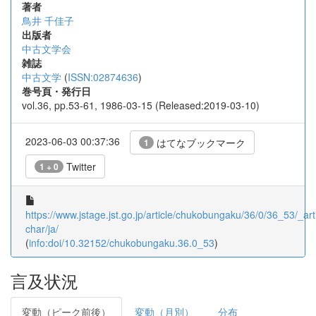
著者
鳥井 千佳子
出版者
中古文学会
雑誌
中古文学
(
ISSN:02874636
)
巻号頁・発行日
vol.36, pp.53-61, 1986-03-15 (Released:2019-03-10)
2023-06-03 00:37:36
はてなブックマーク
1
Twitter
1 + 0
https://www.jstage.jst.go.jp/article/chukobungaku/36/0/36_53/_arti
char/ja/
(
info:doi/10.32152/chukobungaku.36.0_53
)
言及状況
変動（ピーク前後）
変動（月別）
分布