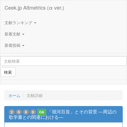
Ceek.jp Altmetrics (α ver.)
文献ランキング
新着文献
新着投稿
検索
ホーム
文献詳細
「堀河百首」とその背景 ―周辺の
2
0
0
0
OA
歌学書との関連における―