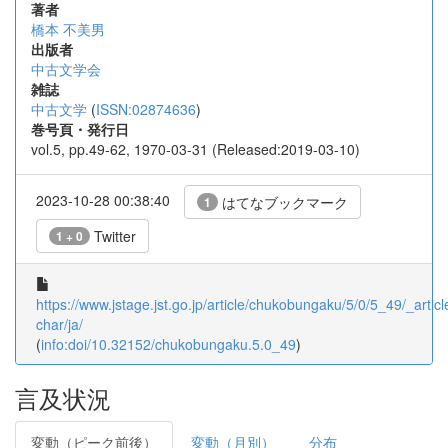
著者
橋本 不美男
出版者
中古文学会
雑誌
中古文学
(
ISSN:02874636
)
巻号頁・発行日
vol.5, pp.49-62, 1970-03-31 (Released:2019-03-10)
2023-10-28 00:38:40
はてなブックマーク
1
Twitter
1 + 0
https://www.jstage.jst.go.jp/article/chukobungaku/5/0/5_49/_articl
char/ja/
(
info:doi/10.32152/chukobungaku.5.0_49
)
言及状況
変動（ピーク前後）
変動（月別）
分布