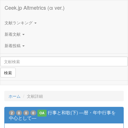
Ceek.jp Altmetrics (α ver.)
文献ランキング
新着文献
新着投稿
検索
ホーム
文献詳細
行事と和歌(下) ―暦・年中行事を
2
0
0
0
OA
中心として―