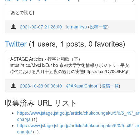
[あとで読む]
2021-02-07 21:28:00
id:namiryu
(
投稿一覧
)
Twitter
(1 users, 1 posts, 0 favorites)
J-STAGE Articles - 行事と和歌（下）
https://t.co/M9cHxEu1bo 京都大学学術情報リポジトリ - 平安
時代における八月十五夜の観月の実態https://t.co/Q70OfKPgfj
2023-10-28 00:38:40
@AKasaiChidori
(
投稿一覧
)
収集済み URL リスト
https://www.jstage.jst.go.jp/article/chukobungaku/5/0/5_49/_art
char/ja
(1)
https://www.jstage.jst.go.jp/article/chukobungaku/5/0/5_49/_art
char/ja/
(1)