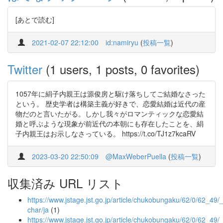
[あとで読む]
2021-02-07 22:12:00
id:namiryu
(
投稿一覧
)
Twitter
(1 users, 1 posts, 0 favorites)
1057年に絹子内親王は源俊房と駆け落ちしてご結婚なさった
という。 歴史学者は構築主義が好きで、恋愛結婚は近代の産
物だのと言いたがる。しかし我々がロマンティックな恋愛結
婚と呼ぶような現象が前近代の本朝にも存在したことを、絹
子内親王はお示しなさっている。 https://t.co/TJ1z7kcaRV
2023-03-20 22:50:09
@MaxWeberPuella
(
投稿一覧
)
収集済み URL リスト
https://www.jstage.jst.go.jp/article/chukobungaku/62/0/62_49/_a
char/ja
(1)
https://www.jstage.jst.go.jp/article/chukobungaku/62/0/62_49/_