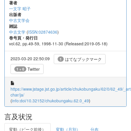
著者
一文字 昭子
出版者
中古文学会
雑誌
中古文学
(
ISSN:02874636
)
巻号頁・発行日
vol.62, pp.49-59, 1998-11-30 (Released:2019-05-18)
2023-03-20 22:50:09
はてなブックマーク
1
Twitter
1 + 0
https://www.jstage.jst.go.jp/article/chukobungaku/62/0/62_49/_arti
char/ja/
(
info:doi/10.32152/chukobungaku.62.0_49
)
言及状況
変動（ピーク前後）
変動（月別）
分布