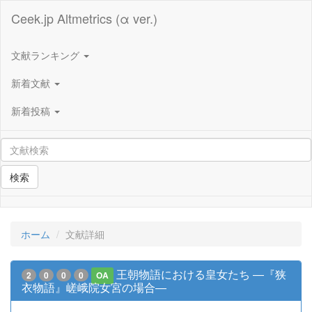
Ceek.jp Altmetrics (α ver.)
文献ランキング
新着文献
新着投稿
検索
ホーム
文献詳細
王朝物語における皇女たち ―『狭
2
0
0
0
OA
衣物語』嵯峨院女宮の場合―