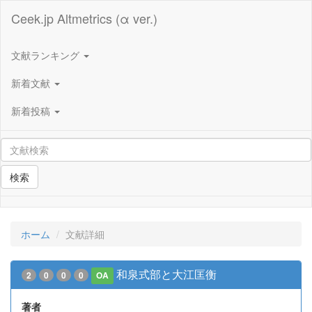
Ceek.jp Altmetrics (α ver.)
文献ランキング
新着文献
新着投稿
検索
ホーム
文献詳細
和泉式部と大江匡衡
2
0
0
0
OA
著者