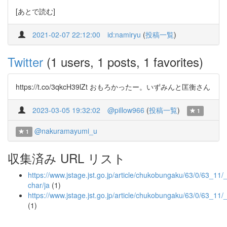
[あとで読む]
2021-02-07 22:12:00
id:namiryu
(
投稿一覧
)
Twitter
(1 users, 1 posts, 1 favorites)
https://t.co/3qkcH39lZt おもろかったー。いずみんと匡衡さん
2023-03-05 19:32:02
@pillow966
(
投稿一覧
)
1
@nakuramayumi_u
1
収集済み URL リスト
https://www.jstage.jst.go.jp/article/chukobungaku/63/0/63_11/_a
char/ja
(1)
https://www.jstage.jst.go.jp/article/chukobungaku/63/0/63_11/
(1)