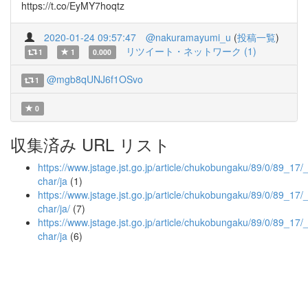
https://t.co/EyMY7hoqtz
2020-01-24 09:57:47
@nakuramayumi_u
(
投稿一覧
)
リツイート・ネットワーク (1)
1
1
0.000
@mgb8qUNJ6f1OSvo
1
0
収集済み URL リスト
https://www.jstage.jst.go.jp/article/chukobungaku/89/0/89_17/_a
char/ja
(1)
https://www.jstage.jst.go.jp/article/chukobungaku/89/0/89_17/_a
char/ja/
(7)
https://www.jstage.jst.go.jp/article/chukobungaku/89/0/89_17/_
char/ja
(6)