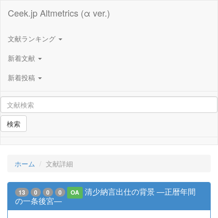
Ceek.jp Altmetrics (α ver.)
文献ランキング
新着文献
新着投稿
検索
ホーム
文献詳細
清少納言出仕の背景 ―正暦年間
13
0
0
0
OA
の一条後宮―