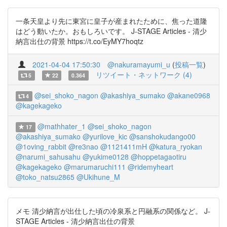
一条天皇より先に東宮に皇子が産まれたために、焦った道隆
はどう動いたか。おもしろいです。 J-STAGE Articles - 清少
納言出仕の背景 https://t.co/EyMY7hoqtz
2021-04-04 17:50:30
@nakuramayumi_u
(
投稿一覧
)
リツイート・ネットワーク (4)
5
22
0.364
@sei_shoko_nagon
@akashiya_sumako
@akane0968
4
@kagekageko
@mathhater_1
@sei_shoko_nagon
17
@akashiya_sumako
@yurilove_kic
@sanshokudango00
@1oving_rabbit
@re3nao
@1121411mH
@katura_ryokan
@narumi_sahusahu
@yukime0128
@hoppetagaotiru
@kagekageko
@marumaruchi111
@ridemyheart
@toko_natsu2865
@Ukihune_M
メモ 清少納言が出仕した頃の冷泉系と円融系の関係など。 J-
STAGE Articles - 清少納言出仕の背景