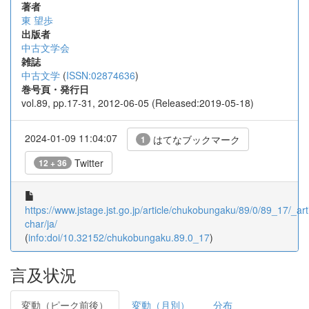
著者
東 望歩
出版者
中古文学会
雑誌
中古文学
(
ISSN:02874636
)
巻号頁・発行日
vol.89, pp.17-31, 2012-06-05 (Released:2019-05-18)
2024-01-09 11:04:07
はてなブックマーク
1
Twitter
12 + 36
https://www.jstage.jst.go.jp/article/chukobungaku/89/0/89_17/_arti
char/ja/
(
info:doi/10.32152/chukobungaku.89.0_17
)
言及状況
変動（ピーク前後）
変動（月別）
分布