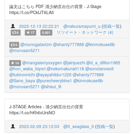
論文はこちら PDF 清少納言出仕の背景 - J-Stage
https://t.co/PCktJT6LA5
2023-12-13 22:22:21
@nakuramayumi_u
(
投稿一覧
)
リツイート・ネットワーク (4)
6
17
0.401
@monogatarizm
@shanty777888
@kinmokuseilib
4
@morusan5271
@mangaismyoxygen
@jainjuezhi
@d_a_dillion1985
14
@hon_waka_biyori
@nekomakura0118
@sonotanosolt
@tukinomichi
@ayayahildur1225
@shanty777888
@Sano_baya
@purecheeryblos1
@kinmokuseilib
@morusan5271
@shisui_lit
J-STAGE Articles - 清少納言出仕の背景
https://t.co/hKh6xUrsNO
2023-02-09 23:12:03
@0_seaglass_0
(
投稿一覧
)