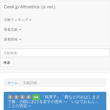
Ceek.jp Altmetrics (α ver.)
文献ランキング
新着文献
新着投稿
検索
ホーム
文献詳細
『枕草子』「殿などのおはしまさ
3
0
0
0
OA
で後」の段における定子の意向 ―「いはでおもふ」
ことの否定―