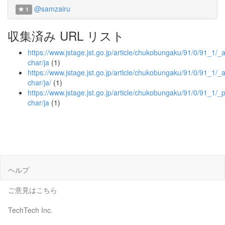
@samzairu
1
収集済み URL リスト
https://www.jstage.jst.go.jp/article/chukobungaku/91/0/91_1/_ar
char/ja
(1)
https://www.jstage.jst.go.jp/article/chukobungaku/91/0/91_1/_ar
char/ja/
(1)
https://www.jstage.jst.go.jp/article/chukobungaku/91/0/91_1/_p
char/ja
(1)
ヘルプ
ご意見はこちら
TechTech Inc.