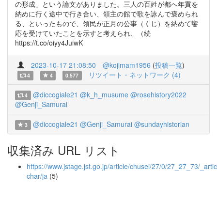
の形成」という論文がありました。三人の百姓が都へ年貢を
納めに行く途中で行き合い、領主の館で歌を詠んで褒められ
る、といったもので、領民が正月の公事（くじ）を納めて饗
応を受けていたことを示すと考えられ、（続
https://t.co/oiyy4JuiwK
2023-10-17 21:08:50
@kojimam1956
(
投稿一覧
)
リツイート・ネットワーク (4)
4
4
0.577
@diccogiale21
@k_h_musume
@rosehistory2022
4
@Genji_Samurai
@diccogiale21
@Genji_Samurai
@sundayhistorian
3
収集済み URL リスト
https://www.jstage.jst.go.jp/article/chusei/27/0/27_27_73/_artic
char/ja
(5)