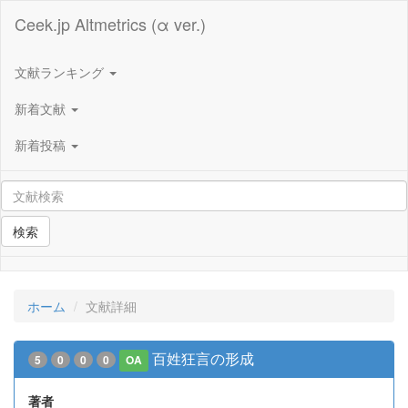
Ceek.jp Altmetrics (α ver.)
文献ランキング
新着文献
新着投稿
検索
ホーム
文献詳細
百姓狂言の形成
5
0
0
0
OA
著者