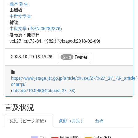
橋本 朝生
出版者
中世文学会
雑誌
中世文学
(
ISSN:05782376
)
巻号頁・発行日
vol.27, pp.73-84, 1982 (Released:2018-02-09)
2023-10-19 18:15:26
Twitter
5 + 3
https://www.jstage.jst.go.jp/article/chusei/27/0/27_27_73/_article/
char/ja/
(
info:doi/10.24604/chusei.27_73
)
言及状況
変動（ピーク前後）
変動（月別）
分布
合計
Twitter (通常)
Twitter (RT)