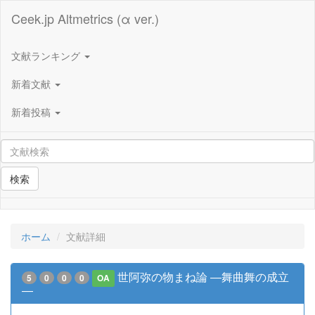
Ceek.jp Altmetrics (α ver.)
文献ランキング
新着文献
新着投稿
検索
ホーム
文献詳細
世阿弥の物まね論 ―舞曲舞の成立
5
0
0
0
OA
―