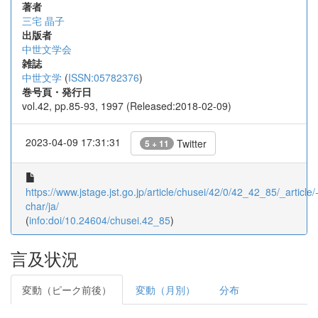
著者
三宅 晶子
出版者
中世文学会
雑誌
中世文学
(
ISSN:05782376
)
巻号頁・発行日
vol.42, pp.85-93, 1997 (Released:2018-02-09)
2023-04-09 17:31:31
Twitter
5 + 11
https://www.jstage.jst.go.jp/article/chusei/42/0/42_42_85/_article/
char/ja/
(
info:doi/10.24604/chusei.42_85
)
言及状況
変動（ピーク前後）
変動（月別）
分布