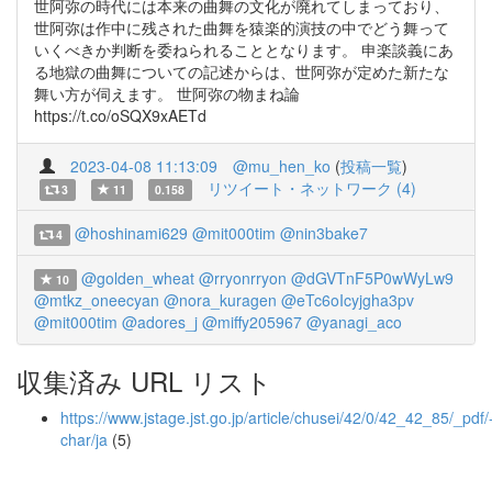
世阿弥の時代には本来の曲舞の文化が廃れてしまっており、
世阿弥は作中に残された曲舞を猿楽的演技の中でどう舞って
いくべきか判断を委ねられることとなります。 申楽談義にあ
る地獄の曲舞についての記述からは、世阿弥が定めた新たな
舞い方が伺えます。 世阿弥の物まね論
https://t.co/oSQX9xAETd
2023-04-08 11:13:09
@mu_hen_ko
(
投稿一覧
)
リツイート・ネットワーク (4)
3
11
0.158
@hoshinami629
@mit000tim
@nin3bake7
4
@golden_wheat
@rryonrryon
@dGVTnF5P0wWyLw9
10
@mtkz_oneecyan
@nora_kuragen
@eTc6oIcyjgha3pv
@mit000tim
@adores_j
@miffy205967
@yanagi_aco
収集済み URL リスト
https://www.jstage.jst.go.jp/article/chusei/42/0/42_42_85/_pdf/
char/ja
(5)